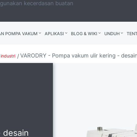
ggunakan kecerdasan buatan
AN POMPA VAKUM
APLIKASI
BLOG & WIKI
UNDUH
TEN
VARODRY - Pompa vakum ulir kering - desain
industri
- desain