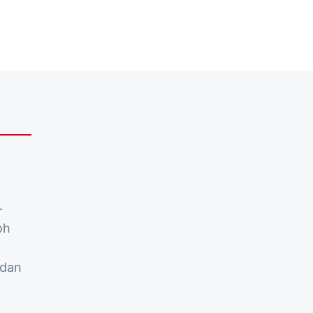
-
oh
 dan