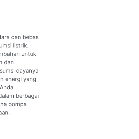
ara dan bebas
si listrik.
ambahan untuk
an dan
onsumsi dayanya
 energi yang
 Anda
dalam berbagai
mana pompa
aan.