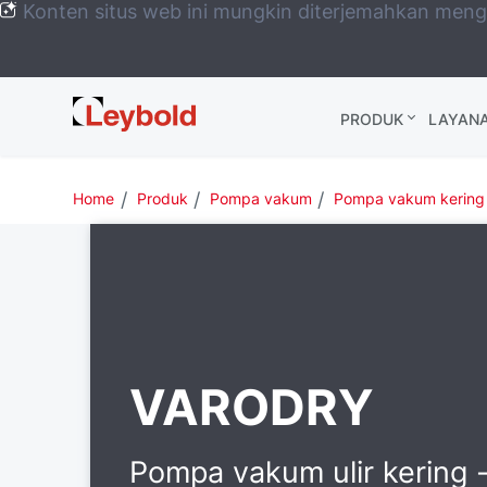
Konten situs web ini mungkin diterjemahkan men
Leybold
PRODUK
LAYAN
Global
Home
Produk
Pompa vakum
Pompa vakum kering 
VARODRY
Pompa vakum ulir kering 