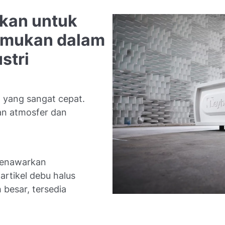
kan untuk
temukan dalam
stri
ang sangat cepat.
an atmosfer dan
 menawarkan
rtikel debu halus
 besar, tersedia