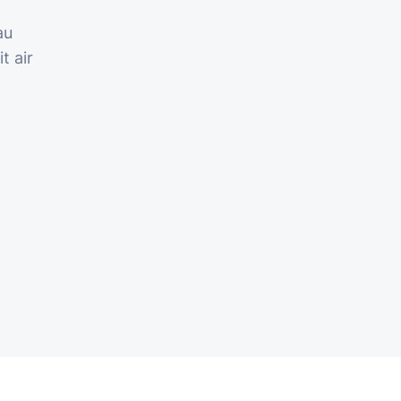
au
t air