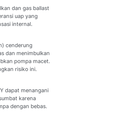
lkan dan gas ballast
ransi uap yang
asi internal.
on) cenderung
nas dan menimbulkan
babkan pompa macet.
gkan risiko ini.
RY dapat menangani
rsumbat karena
pompa dengan bebas.