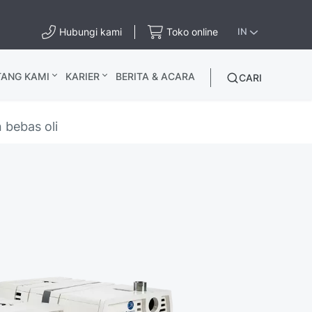
Hubungi kami
Toko online
IN
TANG KAMI
KARIER
BERITA & ACARA
CARI
 bebas oli