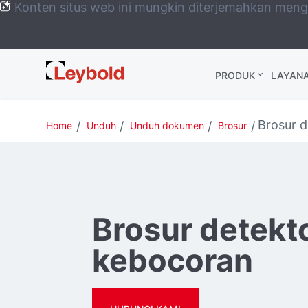
Konten situs web ini mungkin diterjemahkan men
Leybold
PRODUK
LAYAN
Global
Brosur 
Home
Unduh
Unduh dokumen
Brosur
Brosur detekt
kebocoran