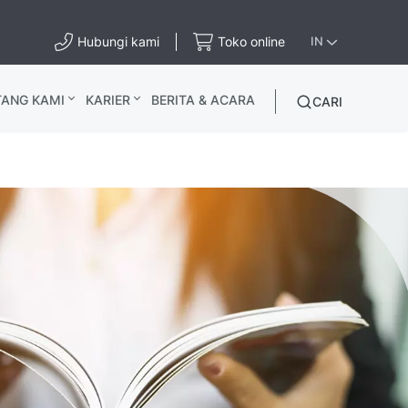
Hubungi kami
Toko online
IN
TANG KAMI
KARIER
BERITA & ACARA
CARI