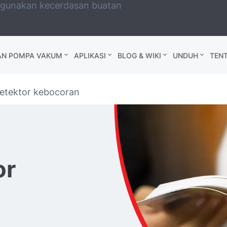
ggunakan kecerdasan buatan
AN POMPA VAKUM
APLIKASI
BLOG & WIKI
UNDUH
TEN
detektor kebocoran
or