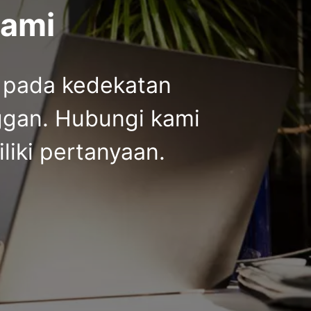
kami
 pada kedekatan
gan. Hubungi kami
liki pertanyaan.