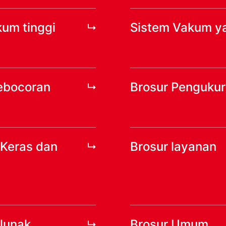
kum tinggi
Sistem Vakum y
kebocoran
Brosur Pengukur
 Keras dan
Brosur layanan
 lunak
Brosur Umum