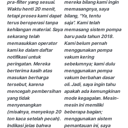
pra-filter yang sesuai.
mereka bilang kami ingin
Waktu henti 20 menit,
memasangnya, saya
tetapi proses kami dapat
bilang, "Ya, tentu
terus beroperasi tanpa
saja". Kami telah
kehilangan material. Saya
memasang sistem pompa
sekarang telah
baru pada tahun 2018.
memasukkan operator
Kami belum pernah
kami ke dalam daftar
menggunakan pompa
notifikasi untuk
vakum kering
peringatan. Mereka
sebelumnya; kami dulu
berterima kasih atas
menggunakan pompa
masukan berharga
vakum berbahan dasar
tersebut, karena
oli. Jadi, saya ingin tahu
mencegah pembersihan
apakah ada kemungkinan
yang tidak
mode kegagalan. Mesin-
menyenangkan
mesin ini memiliki
(misalnya, menyekop 20
beberapa bagian;
ton kaca setelah pecah).
menggunakan sistem
Indikasi jelas bahwa
pemantauan ini, saya