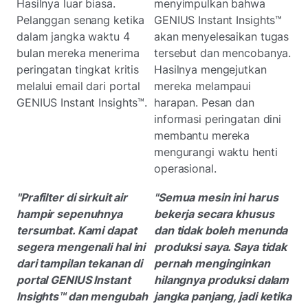
Hasilnya luar biasa.
menyimpulkan bahwa
Pelanggan senang ketika
GENIUS Instant Insights™
dalam jangka waktu 4
akan menyelesaikan tugas
bulan mereka menerima
tersebut dan mencobanya.
peringatan tingkat kritis
Hasilnya mengejutkan
melalui email dari portal
mereka melampaui
GENIUS Instant Insights™.
harapan. Pesan dan
informasi peringatan dini
membantu mereka
mengurangi waktu henti
operasional.
"Prafilter di sirkuit air
"Semua mesin ini harus
hampir sepenuhnya
bekerja secara khusus
tersumbat. Kami dapat
dan tidak boleh menunda
segera mengenali hal ini
produksi saya. Saya tidak
dari tampilan tekanan di
pernah menginginkan
portal GENIUS Instant
hilangnya produksi dalam
Insights™ dan mengubah
jangka panjang, jadi ketika