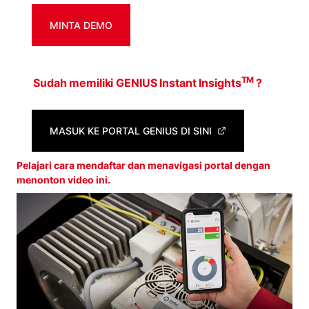
MINTA DEMO
TM
Sudah memiliki GENIUS Instant Insights
?
MASUK KE PORTAL GENIUS DI SINI
Pelajari cara mendaftar dan menavigasi portal dengan
menonton video ini.