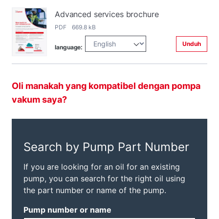
Advanced services brochure
PDF 669.8 kB
Unduh
language:
Oli manakah yang kompatibel dengan pompa
vakum saya?