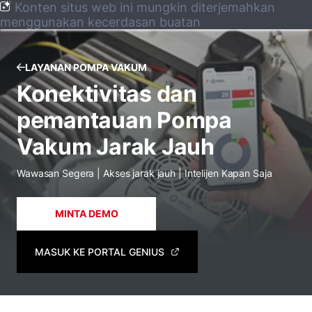
Konten situs web ini mungkin diterjemahkan
menggunakan kecerdasan buatan
LAYANAN POMPA VAKUM
Konektivitas dan
pemantauan Pompa
Vakum Jarak Jauh
Wawasan Segera | Akses jarak jauh | Intelijen Kapan Saja
MINTA DEMO
MASUK KE PORTAL GENIUS