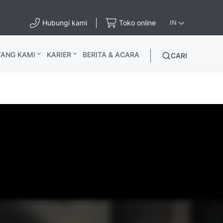
Hubungi kami
Toko online
IN
TANG KAMI
KARIER
BERITA & ACARA
CARI