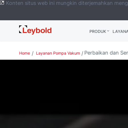
Konten situs web ini mungkin diterjemahkan men
Leybold
PRODUK
LAYAN
Global
Perbaikan dan Se
Home
Layanan Pompa Vakum