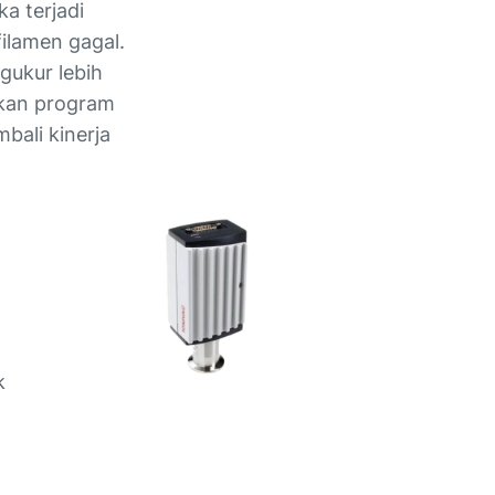
a terjadi
ilamen gagal.
gukur lebih
nkan program
ali kinerja
k