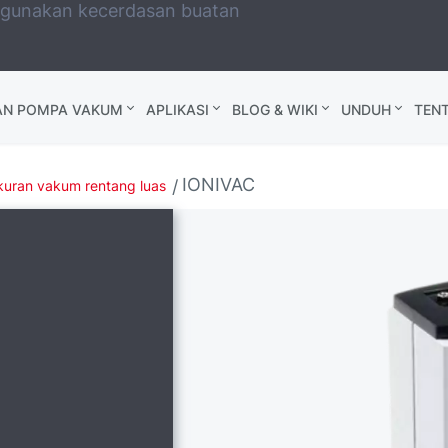
ggunakan kecerdasan buatan
AN POMPA VAKUM
APLIKASI
BLOG & WIKI
UNDUH
TEN
IONIVAC
uran vakum rentang luas