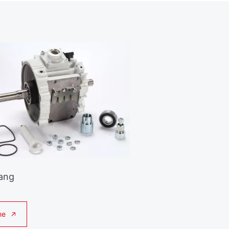
ang
ne