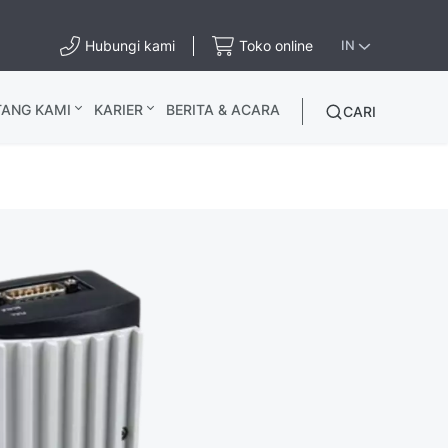
Hubungi kami
Toko online
IN
TANG KAMI
KARIER
BERITA & ACARA
CARI