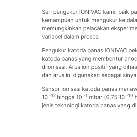
Seri pengukur IONIVAC kami, baik pa
kemampuan untuk mengukur ke dalam 
memungkinkan pelacakan eksperimen
variabel dalam proses.
Pengukur katoda panas IONIVAC bek
katoda panas yang membentur anoda.
diionisasi. Arus ion positif yang diha
dan arus ini digunakan sebagai siny
Sensor ionisasi katoda panas menaw
-12
-1
-10
10
hingga 10
mbar (0,75·10
h
jenis teknologi katoda panas yang d