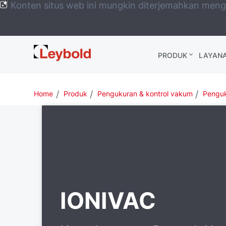
Konten situs web ini mungkin diterjemahkan men
Leybold
PRODUK
LAYAN
Global
Home
Produk
Pengukuran & kontrol vakum
Penguk
IONIVAC