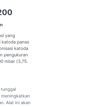
/200
an
si yang
i katoda panas
nisasi katoda
an pengukuran
00 mbar (3,75.
 tunggal
k meningkatkan
. Alat ini akan