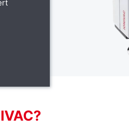
ert
NIVAC?