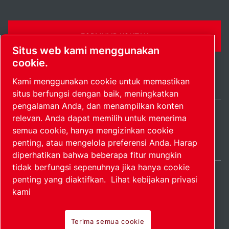
FORMULIR KONTAK
Situs web kami menggunakan
cookie.
Kami menggunakan cookie untuk memastikan
situs berfungsi dengan baik, meningkatkan
pengalaman Anda, dan menampilkan konten
relevan. Anda dapat memilih untuk menerima
Indonesia / IN
semua cookie, hanya mengizinkan cookie
Peta situs
Kelola preferensi
© 2026 Hak Cipta.
penting, atau mengelola preferensi Anda. Harap
diperhatikan bahwa beberapa fitur mungkin
tidak berfungsi sepenuhnya jika hanya cookie
penting yang diaktifkan.
Lihat kebijakan privasi
kami
Produk perintis.
Terima semua cookie