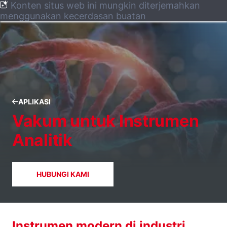
Konten situs web ini mungkin diterjemahkan
menggunakan kecerdasan buatan
APLIKASI
Vakum untuk Instrumen
Analitik
HUBUNGI KAMI
Instrumen modern di industri