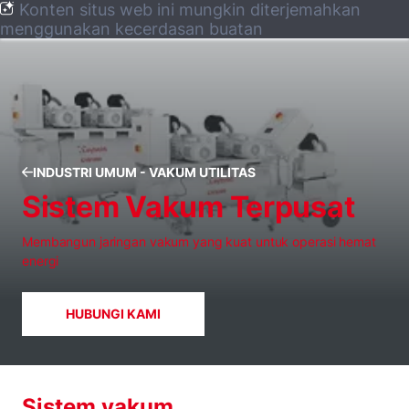
Konten situs web ini mungkin diterjemahkan
menggunakan kecerdasan buatan
INDUSTRI UMUM - VAKUM UTILITAS
Sistem Vakum Terpusat
Membangun jaringan vakum yang kuat untuk operasi hemat
energi
HUBUNGI KAMI
Sistem vakum