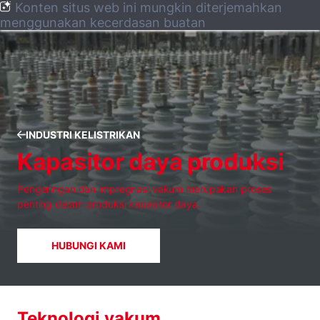
Konten situs web ini mungkin diterjemahkan
menggunakan kecerdasan buatan
INDUSTRI KELISTRIKAN
Kapasitor daya produksi
Pengeringan dan impregnasi vakum merupakan proses
penting dalam produksi kapasitor daya.
HUBUNGI KAMI
Teknologi vakum