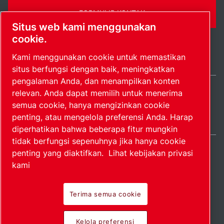
FORMULIR KONTAK
Situs web kami menggunakan
cookie.
Kami menggunakan cookie untuk memastikan
situs berfungsi dengan baik, meningkatkan
pengalaman Anda, dan menampilkan konten
relevan. Anda dapat memilih untuk menerima
Indonesia / IN
semua cookie, hanya mengizinkan cookie
Peta situs
Kelola preferensi
© 2026 Hak Cipta.
penting, atau mengelola preferensi Anda. Harap
diperhatikan bahwa beberapa fitur mungkin
tidak berfungsi sepenuhnya jika hanya cookie
penting yang diaktifkan.
Lihat kebijakan privasi
kami
Produk perintis.
Terima semua cookie
Diterapkan dengan
Kelola preferensi