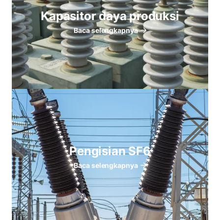
Kapasitor daya produksi
Baca selengkapnya
Pengisian SF6
Baca selengkapnya