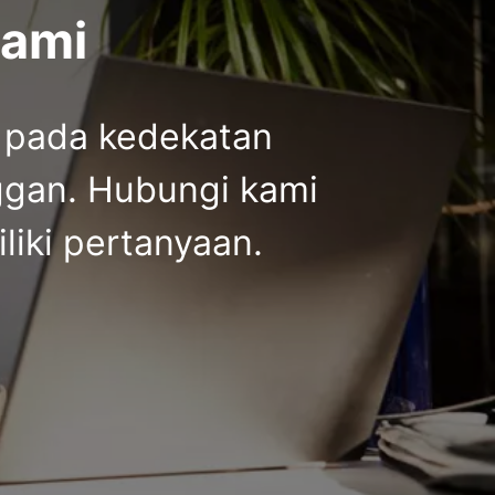
kami
 pada kedekatan
gan. Hubungi kami
liki pertanyaan.