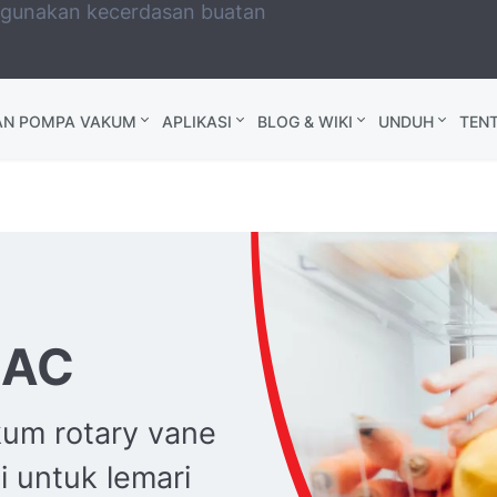
ggunakan kecerdasan buatan
AN POMPA VAKUM
APLIKASI
BLOG & WIKI
UNDUH
TEN
 AC
um rotary vane
i untuk lemari