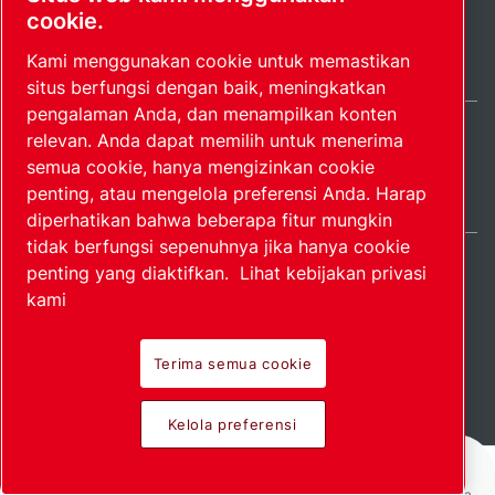
cookie.
Kami menggunakan cookie untuk memastikan
situs berfungsi dengan baik, meningkatkan
pengalaman Anda, dan menampilkan konten
relevan. Anda dapat memilih untuk menerima
Indonesia / IN
semua cookie, hanya mengizinkan cookie
Peta situs
Kelola preferensi
© 2026 Hak Cipta.
penting, atau mengelola preferensi Anda. Harap
diperhatikan bahwa beberapa fitur mungkin
tidak berfungsi sepenuhnya jika hanya cookie
penting yang diaktifkan.
Lihat kebijakan privasi
kami
Produk perintis.
Terima semua cookie
Diterapkan dengan
Kelola preferensi
penuh gairah.
Beranda
Produk
Servis
Unduh
Lainnya