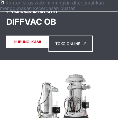
Konten situs web ini mungkin diterjemahkan
menggunakan kecerdasan buatan
POMPA VAKUM DIFUSI OLI
DIFFVAC OB
HUBUNGI KAMI
TOKO ONLINE