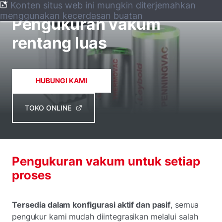
Konten situs web ini mungkin diterjemahkan
PENGUKURAN & KONTROL VAKUM
menggunakan kecerdasan buatan
Pengukuran vakum
rentang luas
HUBUNGI KAMI
TOKO ONLINE
Pengukuran vakum untuk setiap
proses
Tersedia dalam konfigurasi aktif dan pasif
, semua
pengukur kami mudah diintegrasikan melalui salah