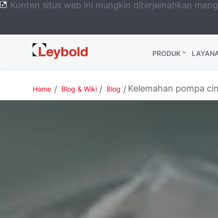
Konten situs web ini mungkin diterjemahkan men
Leybold
PRODUK
LAYAN
Global
Kelemahan pompa cinc
Home
Blog & Wiki
Blog