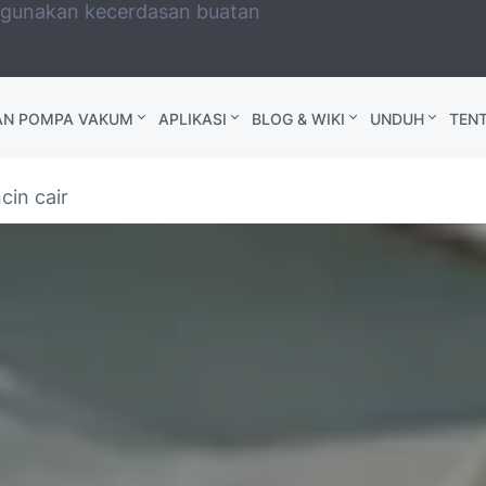
ggunakan kecerdasan buatan
AN POMPA VAKUM
APLIKASI
BLOG & WIKI
UNDUH
TEN
in cair