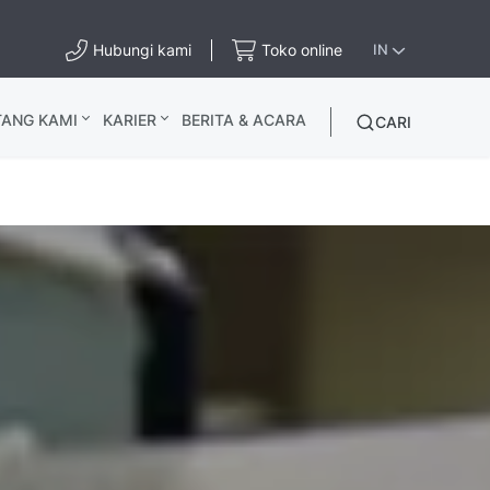
Hubungi kami
Toko online
IN
TANG KAMI
KARIER
BERITA & ACARA
CARI