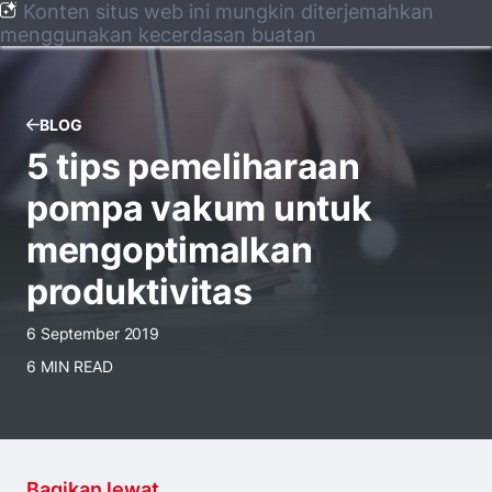
Konten situs web ini mungkin diterjemahkan
menggunakan kecerdasan buatan
BLOG
5 tips pemeliharaan
pompa vakum untuk
mengoptimalkan
produktivitas
6 September 2019
6 MIN READ
Bagikan lewat