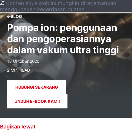
Konten situs web ini mungkin diterjemahkan
menggunakan kecerdasan buatan
BLOG
Pompa ion: penggunaan
dan pengoperasiannya
dalam vakum ultra tinggi
13 Oktober 2020
2 MIN READ
HUBUNGI SEKARANG
UNDUH E-BOOK KAMI!
Bagikan lewat