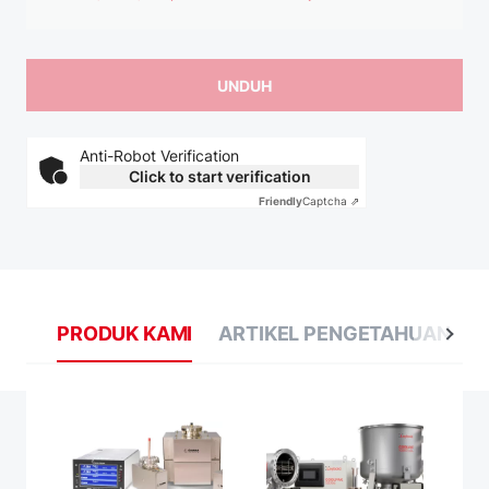
Anti-Robot Verification
Click to start verification
Friendly
Captcha ⇗
PRODUK KAMI
ARTIKEL PENGETAHUAN
B