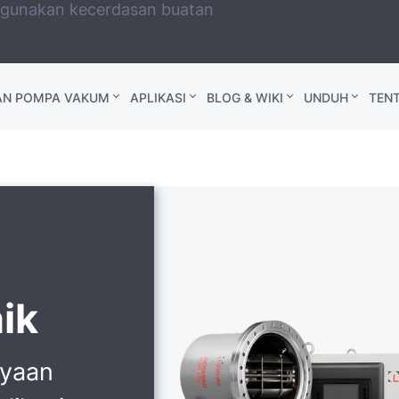
ggunakan kecerdasan buatan
AN POMPA VAKUM
APLIKASI
BLOG & WIKI
UNDUH
TEN
ik
ayaan