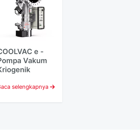
COOLVAC e -
Pompa Vakum
Kriogenik
Baca selengkapnya