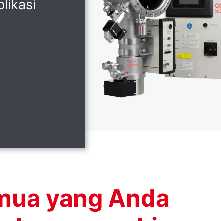
likasi
mua yang Anda