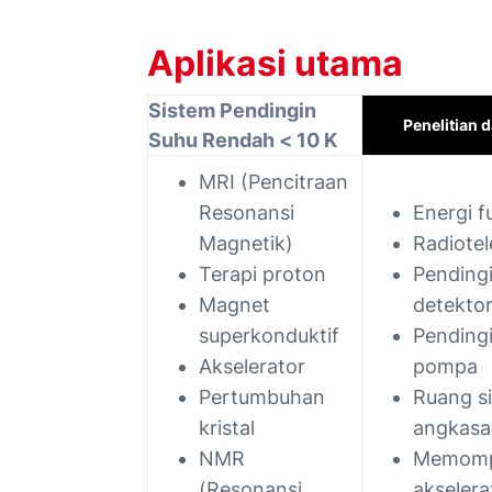
Aplikasi utama
Sistem Pendingin
Penelitian
Suhu Rendah < 10 K
MRI (Pencitraan
Resonansi
Energi f
Magnetik)
Radiote
Terapi proton
Pending
Magnet
detekto
superkonduktif
Pending
Akselerator
pompa
Pertumbuhan
Ruang s
kristal
angkasa
NMR
Memomp
(Resonansi
akselera