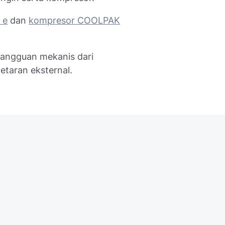
 e
dan
kompresor COOLPAK
gangguan mekanis dari
getaran eksternal.