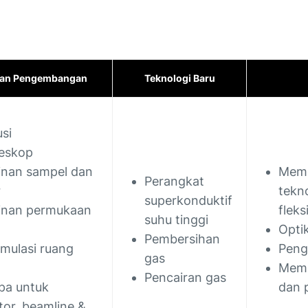
 dan Pengembangan
Teknologi Baru
usi
leskop
inan sampel dan
Memo
Perangkat
r
tekn
superkonduktif
inan permukaan
fleks
suhu tinggi
Optik
Pembersihan
imulasi ruang
Peng
gas
Memo
Pencairan gas
a untuk
dan 
tor, beamline &