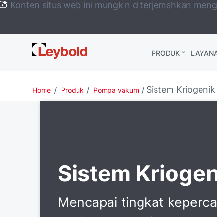
Konten situs web ini mungkin diterjemahkan men
Leybold
PRODUK
LAYAN
Global
Sistem Kriogenik
Home
Produk
Pompa vakum
Sistem Kriogen
Mencapai tingkat keperc