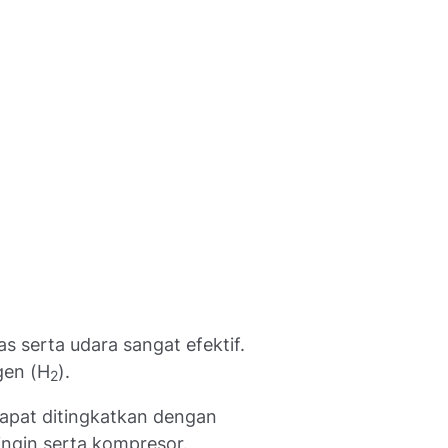
serta udara sangat efektif.
gen (H
).
2
dapat ditingkatkan dengan
ingin serta kompresor.