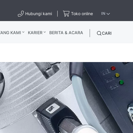
Hubungi kami
Toko online
IN
TANG KAMI
KARIER
BERITA & ACARA
CARI