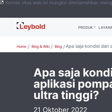
Konten situs web ini mungkin diterjemahkan men
Leybold
PRODUK
LAYAN
Global
Apa saja kondisi dan 
Home
Blog & Wiki
Blog
Apa saja kond
aplikasi pom
ultra tinggi?
21 Oktober 2022