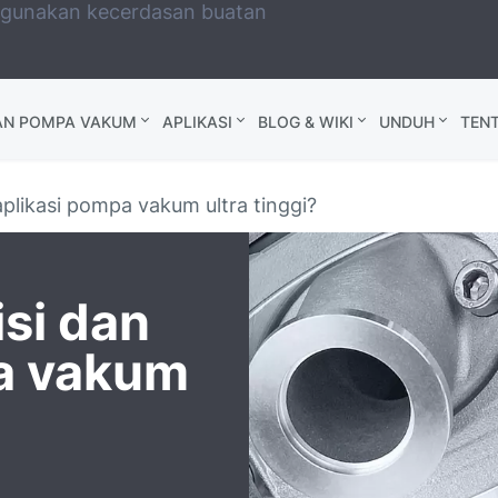
ggunakan kecerdasan buatan
AN POMPA VAKUM
APLIKASI
BLOG & WIKI
UNDUH
TEN
aplikasi pompa vakum ultra tinggi?
isi dan
pa vakum