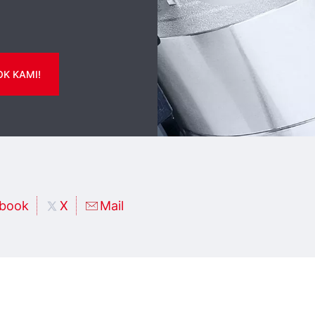
K KAMI!
book
X
Mail