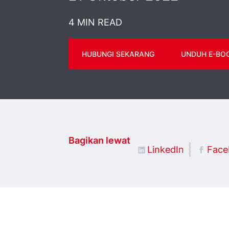
4 MIN READ
HUBUNGI SEKARANG
UNDUH E-BOO
Bagikan lewat
LinkedIn
Face