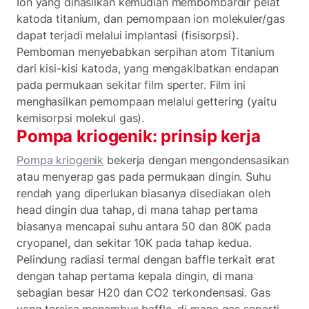
Ion yang dihasilkan kemudian membombardir pelat
katoda titanium, dan pemompaan ion molekuler/gas
dapat terjadi melalui implantasi (fisisorpsi).
Pemboman menyebabkan serpihan atom Titanium
dari kisi-kisi katoda, yang mengakibatkan endapan
pada permukaan sekitar film sperter. Film ini
menghasilkan pemompaan melalui gettering (yaitu
kemisorpsi molekul gas).
Pompa kriogenik: prinsip kerja
Pompa kriogenik
bekerja dengan mengondensasikan
atau menyerap gas pada permukaan dingin. Suhu
rendah yang diperlukan biasanya disediakan oleh
head dingin dua tahap, di mana tahap pertama
biasanya mencapai suhu antara 50 dan 80K pada
cryopanel, dan sekitar 10K pada tahap kedua.
Pelindung radiasi termal dengan baffle terkait erat
dengan tahap pertama kepala dingin, di mana
sebagian besar H20 dan CO2 terkondensasi. Gas
yang tersisa menembus baffle, di mana gas seperti