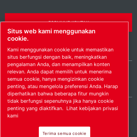
FORMULIR KONTAK
Situs web kami menggunakan
cookie.
Kami menggunakan cookie untuk memastikan
situs berfungsi dengan baik, meningkatkan
pengalaman Anda, dan menampilkan konten
relevan. Anda dapat memilih untuk menerima
Indonesia / IN
semua cookie, hanya mengizinkan cookie
Peta situs
Kelola preferensi
© 2026 Hak Cipta.
penting, atau mengelola preferensi Anda. Harap
diperhatikan bahwa beberapa fitur mungkin
tidak berfungsi sepenuhnya jika hanya cookie
penting yang diaktifkan.
Lihat kebijakan privasi
kami
Produk perintis.
Terima semua cookie