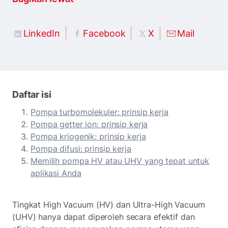
LinkedIn
Facebook
X
Mail
Daftar isi
Pompa turbomolekuler: prinsip kerja
Pompa getter ion: prinsip kerja
Pompa kriogenik: prinsip kerja
Pompa difusi: prinsip kerja
Memilih pompa HV atau UHV yang tepat untuk
aplikasi Anda
Tingkat High Vacuum (HV) dan Ultra-High Vacuum
(UHV) hanya dapat diperoleh secara efektif dan