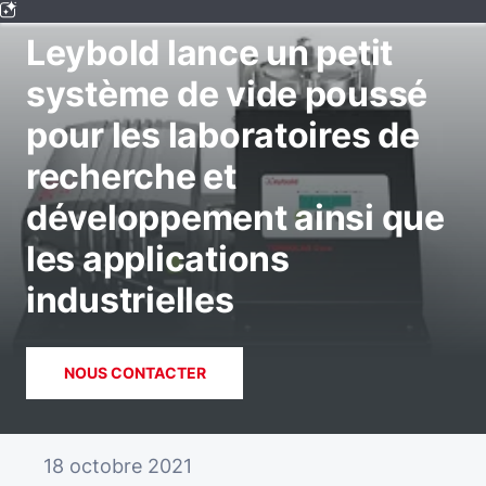
ACTUALITÉS ET ÉVÉNEMENTS
Leybold lance un petit
système de vide poussé
pour les laboratoires de
recherche et
développement ainsi que
les applications
industrielles
NOUS CONTACTER
18 octobre 2021