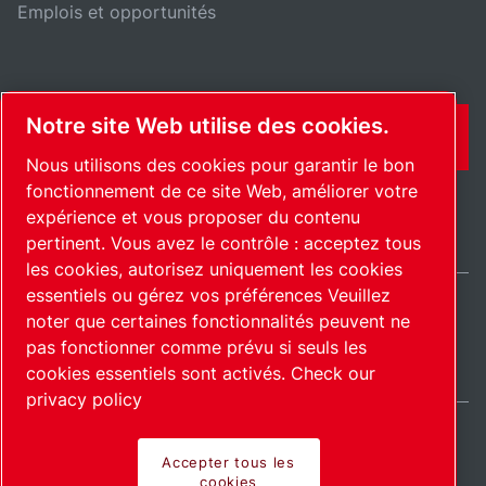
Emplois et opportunités
Notre site Web utilise des cookies.
CONTACT
Nous utilisons des cookies pour garantir le bon
fonctionnement de ce site Web, améliorer votre
expérience et vous proposer du contenu
pertinent. Vous avez le contrôle : acceptez tous
les cookies, autorisez uniquement les cookies
essentiels ou gérez vos préférences Veuillez
noter que certaines fonctionnalités peuvent ne
International / FR
pas fonctionner comme prévu si seuls les
Plan du site
Gérer les cookies
© 2026 Copyright.
cookies essentiels sont activés.
Check our
privacy policy
Accepter tous les
cookies