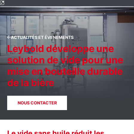
ACTUALITÉS ET ÉVÉNEMENTS
Leybold développe une
solution de vide pour une
mise en bouteille durable
de la bière
NOUS CONTACTER
Le vide sans huile réduit les