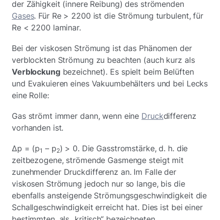
der Zähigkeit (innere Reibung) des strömenden
Gases
. Für Re > 2200 ist die Strömung turbulent, für
Re < 2200 laminar.
Bei der viskosen Strömung ist das Phänomen der
verblockten Strömung zu beachten (auch kurz als
Verblockung
bezeichnet). Es spielt beim Belüften
und Evakuieren eines Vakuumbehälters und bei Lecks
eine Rolle:
Gas strömt immer dann, wenn eine
Druck
differenz
vorhanden ist.
Δp = (p
– p
) > 0. Die Gasstromstärke, d. h. die
1
2
zeitbezogene, strömende Gasmenge steigt mit
zunehmender Druckdifferenz an. Im Falle der
viskosen Strömung jedoch nur so lange, bis die
ebenfalls ansteigende Strömungsgeschwindigkeit die
Schallgeschwindigkeit erreicht hat. Dies ist bei einer
bestimmten, als „kritisch“ bezeichneten