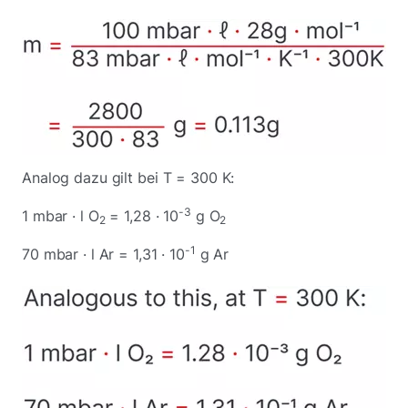
Analog dazu gilt bei T = 300 K:
-3
1 mbar · l O
= 1,28 · 10
g O
2
2
-1
70 mbar · l Ar = 1,31 · 10
g Ar