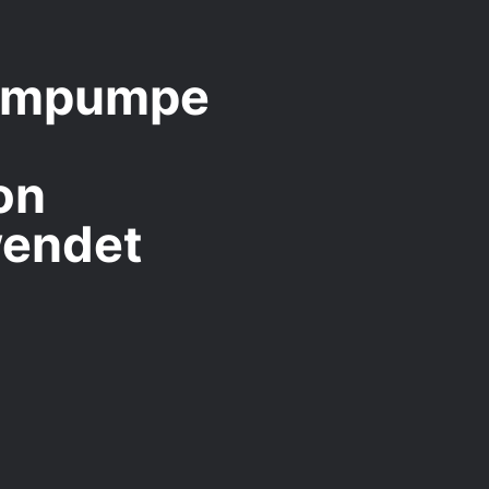
umpumpe
on
endet