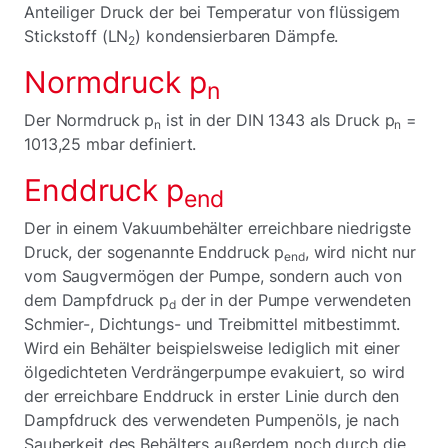
Anteiliger Druck der bei Temperatur von flüssigem
Stickstoff (LN
) kondensierbaren Dämpfe.
2
Normdruck p
n
Der Normdruck p
ist in der DIN 1343 als Druck p
=
n
n
1013,25 mbar definiert.
Enddruck p
end
Der in einem Vakuumbehälter erreichbare niedrigste
Druck, der sogenannte Enddruck p
, wird nicht nur
end
vom Saugvermögen der Pumpe, sondern auch von
dem Dampfdruck p
der in der Pumpe verwendeten
d
Schmier-, Dichtungs- und Treibmittel mitbestimmt.
Wird ein Behälter beispielsweise lediglich mit einer
ölgedichteten Verdrängerpumpe evakuiert, so wird
der erreichbare Enddruck in erster Linie durch den
Dampfdruck des verwendeten Pumpenöls, je nach
Sauberkeit des Behälters außerdem noch durch die