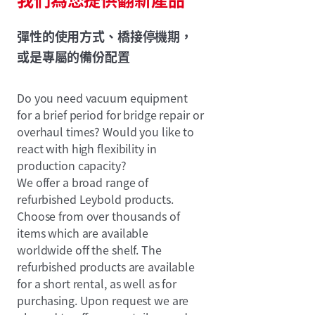
彈性的使用方式、橋接停機期，
或是專屬的備份配置
Do you need vacuum equipment
for a brief period for bridge repair or
overhaul times? Would you like to
react with high flexibility in
production capacity?
We offer a broad range of
refurbished Leybold products.
Choose from over thousands of
items which are available
worldwide off the shelf. The
refurbished products are available
for a short rental, as well as for
purchasing. Upon request we are