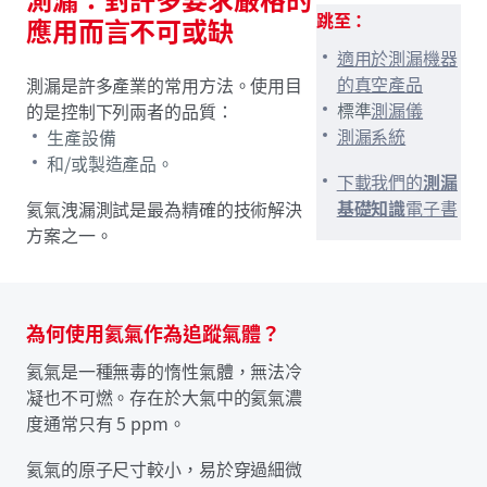
跳至：
應用而言不可或缺
適用於測漏機器
的真空產品
測漏是許多產業的常用方法。使用目
標準
測漏儀
的是控制下列兩者的品質：
測漏系統
生產設備
和/或製造產品。
下載我們的
測漏
基礎知識
電子書
氦氣洩漏測試是最為精確的技術解決
方案之一。
為何使用氦氣作為追蹤氣體？
氦氣是一種無毒的惰性氣體，無法冷
凝也不可燃。存在於大氣中的氦氣濃
度通常只有 5 ppm。
氦氣的原子尺寸較小，易於穿過細微