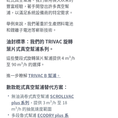
豐富經驗，著手開發出許多真空幫
浦，以滿足系統設備商的特定需求。
舉例來說，我們著重於生產燃料電池
和鋰離子電池等嶄新技術。
油封標準：我們的 TRIVAC 旋轉
葉片式真空幫浦系列。
這些雙段式旋轉葉片幫浦提供 4 m³/h
至 90 m³/h 的選擇。
進一步瞭解
TRIVAC B 幫浦
。
數款乾式真空幫浦替代方案：
無油渦卷式真空幫浦
SCROLLVAC
plus 系列
，提供 3 m³/h 至 18
m³/h 的抽氣速度範圍
多段魯式幫浦
ECODRY plus 系