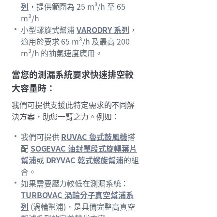
列
，提供範圍為 25 m³/h 至 65
m³/h
小型螺旋式幫浦
VARODRY 系列
，
適用於要求 65 m³/h 及最高 200
m³/h 的抽氣速度應用。
當您的測漏系統要求快速排空較
大容量時：
我們可提供支援此特定需求的不同解
決方案，助您一臂之力。例如：
我們可提供
RUVAC 魯式鼓風機
搭
配
SOGEVAC 油封單段式旋轉葉片
幫浦
或
DRYVAC 乾式螺旋幫浦
的組
合。
如果需要壓力較低在測漏系統：
TURBOVAC 渦輪分子真空幫浦系
列
(渦輪幫浦)，是具備完整高真空