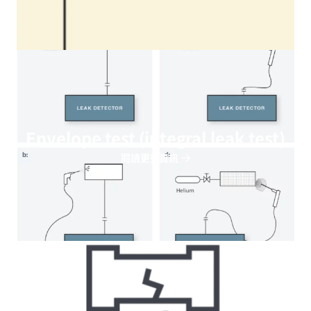
Envelope test (integral leak test)
閱讀更多資訊