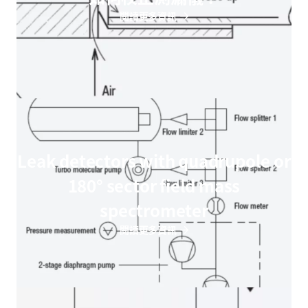
閱讀更多資訊
Leak detectors with quadrupole or
180° sector field mass
spectrometer
閱讀更多資訊