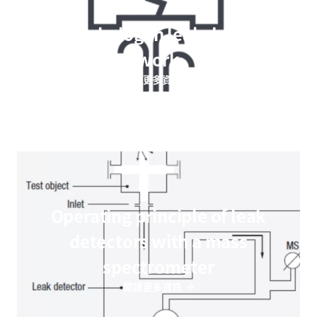
How do halogen leak detectors
work
閱讀更多資訊
Operating principle of leak
detectors with a mass
spectrometer
閱讀更多資訊