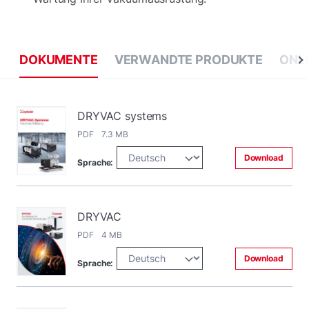
DOKUMENTE
VERWANDTE PRODUKTE
ONL
DRYVAC systems
PDF 7.3 MB
Download
Sprache:
DRYVAC
PDF 4 MB
Download
Sprache: