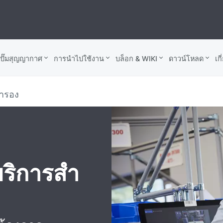
บปั๊มสุญญากาศ
การนำไปใช้งาน
บล็อก & WIKI
ดาวน์โหลด
เก
ํารอง
ริการสํา