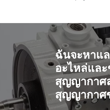
ฉันจะหาและ
อะไหล่และช
สุญญากาศสํ
สุญญากาศข