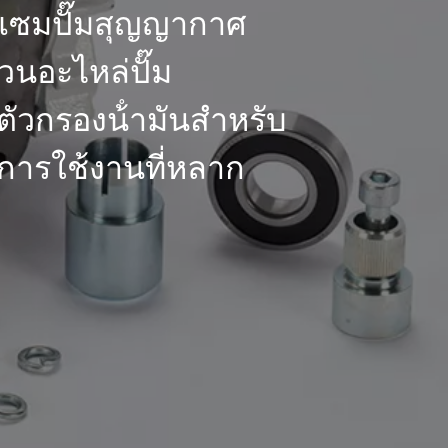
มแซมปั๊มสุญญากาศ
่วนอะไหล่ปั๊ม
วกรองน้ํามันสําหรับ
ละการใช้งานที่หลาก