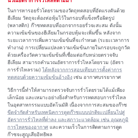
นวณอัตราการรั่วไหลที่ตามมา
ในการหารอยรั่วโดยรวมของวัตถุทดสอบที่อัดแรงดันด้วย
ฮีเลียม
วัตถุจะต้องห่อหุ้มไว้ในกรอบที่แข็งหรือผิดรูป
(พลาสติก) ก๊าซทดสอบที่ออกจากรอยรั่วจะสะสม ดังนั้น
ความเข้มข้นของฮีเลียมในกรอบหุ้มจะเพิ่มขึ้น หลังจาก
ระยะเวลาการเพิ่มความเข้มข้นที่จะกําหนด (ระยะเวลาการ
ทํางาน) การเปลี่ยนแปลงความเข้มข้นภายในกรอบจะถูกวัด
ด้วยเครื่องวัดความเข้มข้นที่เชื่อมต่อกับหน่วยตรวจจับ
ฮีเลียม สามารถคํานวณอัตราการรั่วไหลโดยรวม (อัตรา
การรั่วไหลรวม)
ได้หลังจากการสอบเทียบการตั้งค่าการ
ทดสอบด้วยความเข้มข้นอ้างอิง
เช่น อากาศบรรยากาศ
วิธีการนี้ทําให้สามารถตรวจจับการรั่วโดยรวมได้แม้เพียง
เล็กน้อย และเหมาะอย่างยิ่งสําหรับการทดสอบการรั่วไหล
ในอุตสาหกรรมแบบอัตโนมัติ เนื่องจากการสะสมของก๊าซ
ขีดจํากัดสําหรับเทคนิคการดูดก๊าซแบบปกติจะเปลี่ยนไปสู่
อัตราการรั่วไหลที่ต่ําลง และสภาวะแวดล้อม เช่น อุณหภูมิ
การไหลของอากาศ
และความเร็วในการติดตามการดูด
ก๊าซจะสูญเสียอิทธิพล