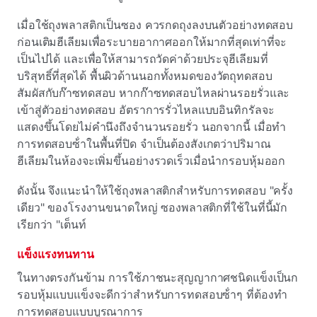
เมื่อใช้ถุงพลาสติกเป็นซอง ควรกดถุงลงบนตัวอย่างทดสอบ
ก่อนเติมฮีเลียมเพื่อระบายอากาศออกให้มากที่สุดเท่าที่จะ
เป็นไปได้ และเพื่อให้สามารถวัดค่าด้วยประจุฮีเลียมที่
บริสุทธิ์ที่สุดได้ พื้นผิวด้านนอกทั้งหมดของวัตถุทดสอบ
สัมผัสกับก๊าซทดสอบ หากก๊าซทดสอบไหลผ่านรอยรั่วและ
เข้าสู่ตัวอย่างทดสอบ อัตราการรั่วไหลแบบอินทิกรัลจะ
แสดงขึ้นโดยไม่คํานึงถึงจํานวนรอยรั่ว นอกจากนี้ เมื่อทํา
การทดสอบซ้ําในพื้นที่ปิด จําเป็นต้องสังเกตว่าปริมาณ
ฮีเลียมในห้องจะเพิ่มขึ้นอย่างรวดเร็วเมื่อนํากรอบหุ้มออก
ดังนั้น จึงแนะนําให้ใช้ถุงพลาสติกสําหรับการทดสอบ "ครั้ง
เดียว" ของโรงงานขนาดใหญ่ ซองพลาสติกที่ใช้ในที่นี้มัก
เรียกว่า "เต็นท์
แข็งแรงทนทาน
ในทางตรงกันข้าม การใช้ภาชนะสุญญากาศชนิดแข็งเป็นก
รอบหุ้มแบบแข็งจะดีกว่าสําหรับการทดสอบซ้ําๆ ที่ต้องทํา
การทดสอบแบบบูรณาการ