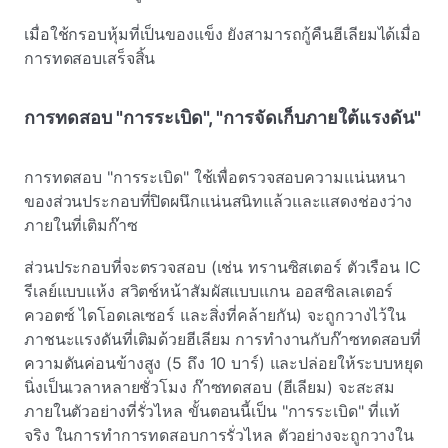
เมื่อใช้กรอบหุ้มที่เป็นของแข็ง ยังสามารถกู้คืนฮีเลียมได้เมื่อ
การทดสอบเสร็จสิ้น
การทดสอบ "การระเบิด", "การจัดเก็บภายใต้แรงดัน"
การทดสอบ "การระเบิด" ใช้เพื่อตรวจสอบความแน่นหนา
ของส่วนประกอบที่ปิดผนึกแน่นสนิทแล้วและแสดงช่องว่าง
ภายในที่เติมก๊าซ
ส่วนประกอบที่จะตรวจสอบ (เช่น ทรานซิสเตอร์ ตัวเรือน IC
รีเลย์แบบแห้ง สวิตช์หน้าสัมผัสแบบแกน ออสซิลเลเตอร์
ควอตซ์ ไดโอดเลเซอร์ และสิ่งที่คล้ายกัน) จะถูกวางไว้ใน
ภาชนะแรงดันที่เติมด้วยฮีเลียม การทํางานกับก๊าซทดสอบที่
ความดันค่อนข้างสูง (5 ถึง 10 บาร์) และปล่อยให้ระบบหยุด
นิ่งเป็นเวลาหลายชั่วโมง ก๊าซทดสอบ (ฮีเลียม) จะสะสม
ภายในตัวอย่างที่รั่วไหล ขั้นตอนนี้เป็น "การระเบิด" ที่แท้
จริง ในการทําการทดสอบการรั่วไหล ตัวอย่างจะถูกวางใน