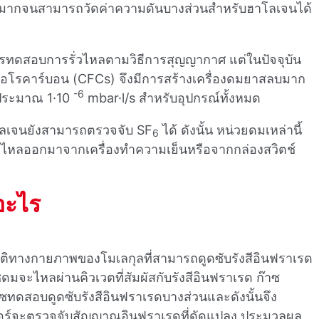
มากจนสามารถวัดค่าความดันบางส่วนสําหรับฮาโลเจนได้
การทดสอบการรั่วไหลตามวิธีการสุญญากาศ แต่ในปัจจุบัน
ลูออโรคาร์บอน (CFCs) จึงมีการสร้างเครื่องดมยาสลบมาก
-6
ที่ประมาณ 1·10
mbar·l/s สําหรับอุปกรณ์ทั้งหมด
โลเจนยังสามารถตรวจจับ SF
ได้ ดังนั้น หน่วยดมเหล่านี้
6
ั่วไหลออกมาจากเครื่องทําความเย็นหรือจากกล่องสวิตช์
อะไร
บัติทางกายภาพของโมเลกุลที่สามารถดูดซับรังสีอินฟราเรด
ซดมจะไหลผ่านคิวเวตที่สัมผัสกับรังสีอินฟราเรด ก๊าซ
ซทดสอบดูดซับรังสีอินฟราเรดบางส่วนและดังนั้นจึง
อร์จะตรวจจับสัญญาณอินฟราเรดที่ดัดแปลง ประมวลผล