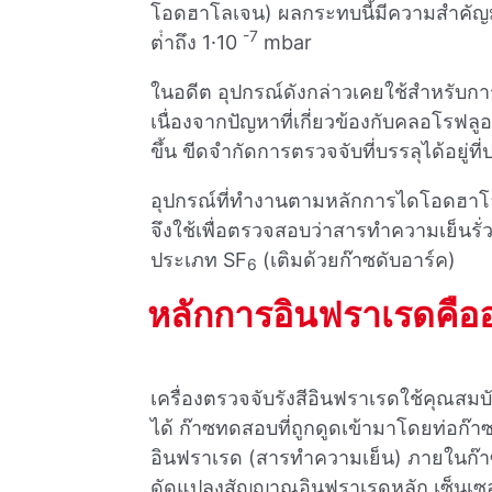
โอดฮาโลเจน) ผลกระทบนี้มีความสําคัญ
-7
ต่ําถึง 1·10
mbar
ในอดีต อุปกรณ์ดังกล่าวเคยใช้สําหรับ
เนื่องจากปัญหาที่เกี่ยวข้องกับคลอโรฟ
ขึ้น ขีดจํากัดการตรวจจับที่บรรลุได้อยู่
อุปกรณ์ที่ทํางานตามหลักการไดโอดฮา
จึงใช้เพื่อตรวจสอบว่าสารทําความเย็นร
ประเภท SF
(เติมด้วยก๊าซดับอาร์ค)
6
หลักการอินฟราเรดคือ
เครื่องตรวจจับรังสีอินฟราเรดใช้คุณสม
ได้ ก๊าซทดสอบที่ถูกดูดเข้ามาโดยท่อก๊า
อินฟราเรด (สารทําความเย็น) ภายในก๊า
ดัดแปลงสัญญาณอินฟราเรดหลัก เซ็นเซ