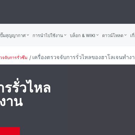
บปั๊มสุญญากาศ
การนำไปใช้งาน
บล็อก & WIKI
ดาวน์โหลด
เก
เครื่องตรวจจับการรั่วไหลของฮาโลเจนทําง
จจับการรั่วซึม
ารรั่วไหล
างาน