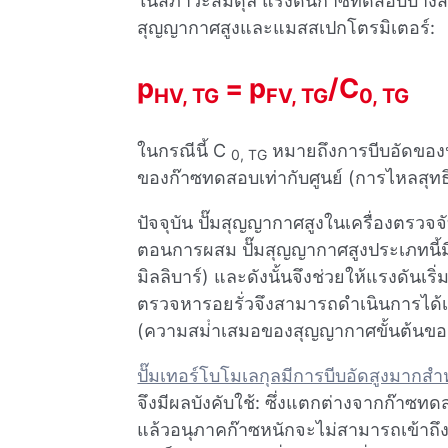
ในสภาวะสมดุล แรงดันก๊าซทดสอบบางส่วนต่
สุญญากาศสูงและแมสสเปกโตรมิเตอร์:
p
= p
/C
HV, TG
FV, TG
0, TG
ในกรณีนี้ C
หมายถึงการบีบอัดของป
0, TG
ของก๊าซทดสอบเท่ากับศูนย์ (การไหลสุทธ
ปัจจุบัน ปั๊มสุญญากาศสูงในเครื่องตรวจจั
ตอนการผสม ปั๊มสุญญากาศสูงประเภทนี้มี
มิลลิบาร์) และดังนั้นจึงช่วยให้แรงดันเริ
ตรวจหารอยรั่วจึงสามารถดําเนินการได้เร็
(ความสม่ําเสมอของสุญญากาศขั้นต้นของ
ปั๊มเทอร์โบโมเลกุลมีการบีบอัดสูงมากสํ
จึงมีผลบังคับใช้: ซึ่งแตกต่างจากก๊าซทด
แล้วอนุภาคก๊าซหนักจะไม่สามารถเข้าถึงเค