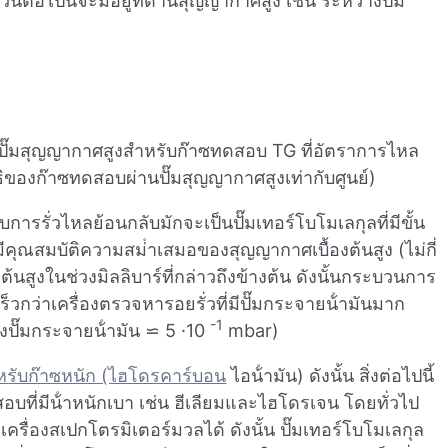
อไปนี้จะมีอยู่ที่ด้านสุญญากาศสูง เช่น ระหว่างปั๊ม
ั๊มสุญญากาศสูงสําหรับก๊าซทดสอบ TG ที่อัตราการไหล
ิของก๊าซทดสอบผ่านปั๊มสุญญากาศสูงเท่ากับศูนย์)
บการรั่วไหลย้อนกลับมักจะเป็นปั๊มเทอร์โบโมเลกุลที่มีขั้น
คุณสมบัติความสม่ําเสมอของสุญญากาศเบื้องต้นสูง (ไม่กี่
่มต้นสูงในช่วงมิลลิบาร์ที่กล่าวถึงข้างต้น ดังนั้นกระบวนการ
วกว่าเครื่องตรวจหารอยรั่วที่มีปั๊มกระจายน้ํามันมาก
-1
ปั๊มกระจายน้ํามัน ⋍ 5 ·10
mbar)
าหรับก๊าซหนัก (ไฮโดรคาร์บอน
ไอน้ํามัน) ดังนั้น สิ่งต่อไปนี้
สอบที่มีน้ําหนักเบา เช่น ฮีเลียมและไฮโดรเจน โดยทั่วไป
รื่องสเปกโตรมิเตอร์มวลได้ ดังนั้น ปั๊มเทอร์โบโมเลกุล