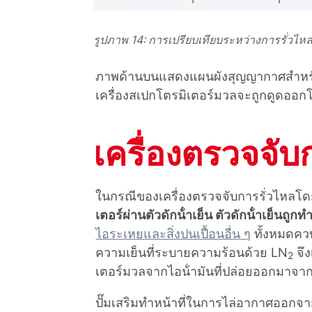
รูปภาพ 14: การเปรียบเทียบระหว่างการรั่วไห
ภาพด้านบนแสดงแผนผังสุญญากาศสําหรับ
เครื่องสเปกโตรมิเตอร์มวลจะถูกดูดออก
เครื่องตรวจจั
ในกรณีของเครื่องตรวจจับการรั่วไหลโ
เตอร์ผ่านตัวดักน้ําเย็น ตัวดักน้ําเย็นถ
ไอระเหยและสิ่งปนเปื้อนอื่น ๆ
ทั้งหมดควบ
ความเย็นที่ระบายความร้อนด้วย LN
จึง
2
เตอร์มวลจากไอน้ํามันที่ปล่อยออกมาจา
ปั๊มเสริมทําหน้าที่ในการไล่อากาศออกจาก