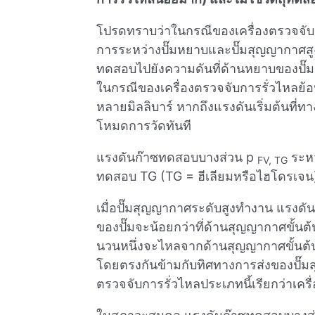
โปรดทราบว่าในกรณีของเครื่องตรวจจับก
การระหว่างปั๊มหยาบและปั๊มสุญญากาศสูง 
ทดสอบไปยังความดันที่ด้านหยาบของปั๊มส
ในกรณีของเครื่องตรวจจับการรั่วไหลย้อนกลั
หลายมิลลิบาร์ หากถึงแรงดันเริ่มต้นที่ทา
โหมดการวัดทันที
แรงดันก๊าซทดสอบบางส่วน p
ระหว
FV, TG
ทดสอบ TG (TG = ฮีเลียมหรือไฮโดรเจน) ท
เมื่อปั๊มสุญญากาศระดับสูงทํางาน แรง
ของปั๊มจะน้อยกว่าที่ด้านสุญญากาศขั้นต
นวนหนึ่งจะไหลจากด้านสุญญากาศขั้นต้
โดยตรงกันข้ามกับทิศทางการส่งของปั๊มสุ
ตรวจจับการรั่วไหลประเภทนี้เรียกว่าเคร