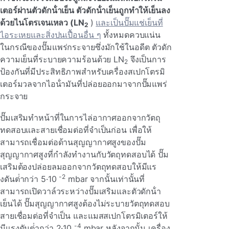
เตอร์ผ่านตัวดักน้ําเย็น ตัวดักน้ําเย็นถูกทําให้เย็นลง
ด้วยไนโตรเจนเหลว (LN
)
และเป็นปั๊มแช่เย็นที่
2
ไอระเหยและสิ่งปนเปื้อนอื่น ๆ
ทั้งหมดควบแน่น
ในกรณีของปั๊มแพร่กระจายซึ่งมักใช้ในอดีต ตัวดัก
ความเย็นที่ระบายความร้อนด้วย LN
จึงเป็นการ
2
ป้องกันที่มีประสิทธิภาพสําหรับเครื่องสเปกโตรมิ
เตอร์มวลจากไอน้ํามันที่ปล่อยออกมาจากปั๊มแพร่
กระจาย
ปั๊มเสริมทําหน้าที่ในการไล่อากาศออกจากวัตถุ
ทดสอบและสายเชื่อมต่อที่จําเป็นก่อน เพื่อให้
สามารถเชื่อมต่อด้านสุญญากาศสูงของปั๊ม
สุญญากาศสูงที่กําลังทํางานกับวัตถุทดสอบได้ ปั๊ม
เสริมต้องปล่อยลมออกจากวัตถุทดสอบให้มีแร
-2
งดันต่ํากว่า 5·10
mbar จากนั้นเท่านั้นที่
สามารถเปิดวาล์วระหว่างปั๊มเสริมและตัวดักน้ํา
เย็นได้ ปั๊มสุญญากาศสูงต้องไม่ระบายวัตถุทดสอบ
สายเชื่อมต่อที่จําเป็น และแมสสเปกโตรมิเตอร์ให้
-4
มีแรงดันต่ํากว่า 2·10
mbar หลังจากนั้น เครื่อง