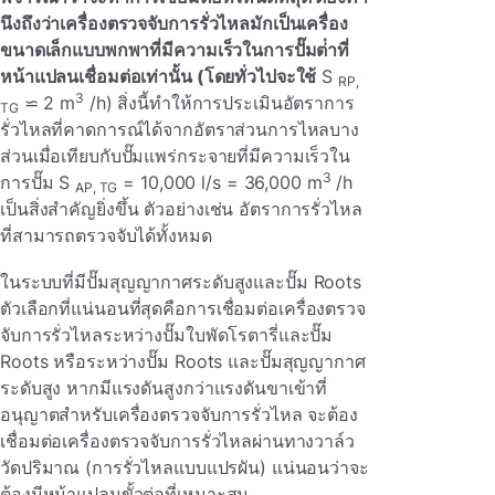
นึงถึงว่าเครื่องตรวจจับการรั่วไหลมักเป็นเครื่อง
ขนาดเล็กแบบพกพาที่มีความเร็วในการปั๊มต่ําที่
หน้าแปลนเชื่อมต่อเท่านั้น (โดยทั่วไปจะใช้
S
RP,
3
⋍ 2 m
/h) สิ่งนี้ทําให้การประเมินอัตราการ
TG
รั่วไหลที่คาดการณ์ได้จากอัตราส่วนการไหลบาง
ส่วนเมื่อเทียบกับปั๊มแพร่กระจายที่มีความเร็วใน
3
การปั๊ม S
= 10,000 l/s = 36,000 m
/h
AP, TG
เป็นสิ่งสําคัญยิ่งขึ้น ตัวอย่างเช่น อัตราการรั่วไหล
ที่สามารถตรวจจับได้ทั้งหมด
ในระบบที่มีปั๊มสุญญากาศระดับสูงและปั๊ม Roots
ตัวเลือกที่แน่นอนที่สุดคือการเชื่อมต่อเครื่องตรวจ
จับการรั่วไหลระหว่างปั๊มใบพัดโรตารี่และปั๊ม
Roots หรือระหว่างปั๊ม Roots และปั๊มสุญญากาศ
ระดับสูง หากมีแรงดันสูงกว่าแรงดันขาเข้าที่
อนุญาตสําหรับเครื่องตรวจจับการรั่วไหล จะต้อง
เชื่อมต่อเครื่องตรวจจับการรั่วไหลผ่านทางวาล์ว
วัดปริมาณ (การรั่วไหลแบบแปรผัน) แน่นอนว่าจะ
ต้องมีหน้าแปลนขั้วต่อที่เหมาะสม