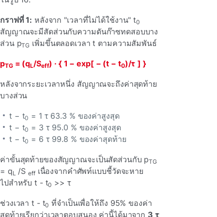
กราฟที่ 1:
หลังจาก "เวลาที่ไม่ได้ใช้งาน" t
0
สัญญาณจะมีสัดส่วนกับความดันก๊าซทดสอบบาง
ส่วน p
เพิ่มขึ้นตลอดเวลา t ตามความสัมพันธ์
TG
p
= (q
/S
) · { 1 − exp[ − (t − t
)/τ
] }
TG
L
eff
0
หลังจากระยะเวลาหนึ่ง สัญญาณจะถึงค่าสุดท้าย
บางส่วน
t − t
= 1 τ 63.3 % ของค่าสูงสุด
0
t − t
= 3 τ 95.0 % ของค่าสูงสุด
0
t − t
= 6 τ 99.8 % ของค่าสุดท้าย
0
ค่าขั้นสุดท้ายของสัญญาณจะเป็นสัดส่วนกับ p
TG
= q
/S
เนื่องจากคําศัพท์แบบชี้วัดจะหาย
L
eff
ไปสําหรับ t - t
>> τ
0
ช่วงเวลา t - t
ที่จําเป็นเพื่อให้ถึง 95% ของค่า
0
สุดท้ายเรียกว่าเวลาตอบสนอง ค่านี้ได้มาจาก
3 τ