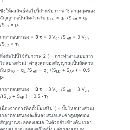
ซึ่งให้ผลลัพธ์ต่อไปนี้สําหรับกราฟ 1: ค่าสูงสุดของ
สัญญาณเป็นสัดส่วนกับ p
= q
/S
= q
TG
L
eff
L
/S
= p
LD
1
เวลาตอบสนอง =
3 τ
= 3 V
/S
= 3 V
ch
eff
ch
/S
=
τ
LD
1
สิ่งต่อไปนี้ใช้กับกราฟ 2 ( = การทํางานแบบการ
ไหลบางส่วน): ค่าสูงสุดของสัญญาณเป็นสัดส่วน
กับ p
= q
/S
= q
/(S
+ S
) = 0.5 ·
TG
L
eff
L
LD
AP
p
1
เวลาตอบสนอง =
3 τ
= 3 V
/S
= 3 V
ch
eff
ch
/(S
+ S
) = 0.5 ·
τ
LD
AP
1
เนื่องจากการติดตั้งปั๊มเสริม ( = ปั๊มไหลบางส่วน)
เวลาตอบสนองจะสั้นลงเสมอและค่าสูงสุดของ
สัญญาณจะลดลงเสมอ ในตัวอย่างข้างต้น เวลา
ตอบสนองจะลดลงครึ่งหนึ่ง แต่ค่าสูงสุดของ