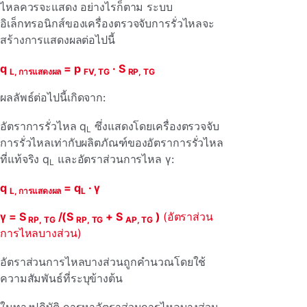
ไหลควรจะแสดง อย่างไรก็ตาม ระบบ
อิเล็กทรอนิกส์ของเครื่องตรวจจับการรั่วไหลจะ
สร้างการแสดงผลต่อไปนี้
q
= p
· S
L, การแสดงผล
FV, TG
RP, TG
ผลลัพธ์ต่อไปนี้เกิดจาก:
อัตราการรั่วไหล q
ซึ่งแสดงโดยเครื่องตรวจจับ
L
การรั่วไหลเท่ากับผลิตภัณฑ์ของอัตราการรั่วไหล
ที่แท้จริง q
และอัตราส่วนการไหล γ:
L
q
= q
· γ
L, การแสดงผล
L
γ = S
/(S
+ S
)
(อัตราส่วน
RP, TG
RP, TG
AP, TG
การไหลบางส่วน)
อัตราส่วนการไหลบางส่วนถูกคํานวณโดยใช้
ความสัมพันธ์ที่ระบุข้างต้น