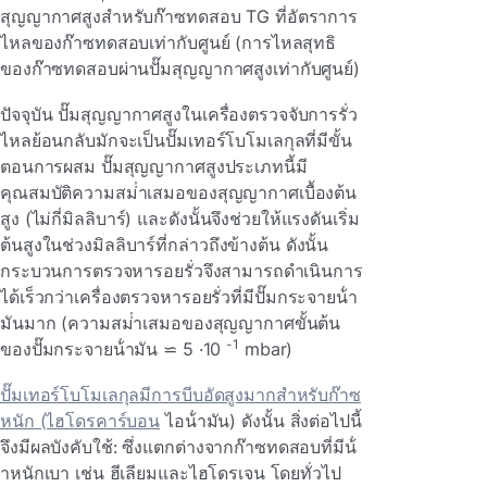
สุญญากาศสูงสําหรับก๊าซทดสอบ TG ที่อัตราการ
ไหลของก๊าซทดสอบเท่ากับศูนย์ (การไหลสุทธิ
ของก๊าซทดสอบผ่านปั๊มสุญญากาศสูงเท่ากับศูนย์)
ปัจจุบัน ปั๊มสุญญากาศสูงในเครื่องตรวจจับการรั่ว
ไหลย้อนกลับมักจะเป็นปั๊มเทอร์โบโมเลกุลที่มีขั้น
ตอนการผสม ปั๊มสุญญากาศสูงประเภทนี้มี
คุณสมบัติความสม่ําเสมอของสุญญากาศเบื้องต้น
สูง (ไม่กี่มิลลิบาร์) และดังนั้นจึงช่วยให้แรงดันเริ่ม
ต้นสูงในช่วงมิลลิบาร์ที่กล่าวถึงข้างต้น ดังนั้น
กระบวนการตรวจหารอยรั่วจึงสามารถดําเนินการ
ได้เร็วกว่าเครื่องตรวจหารอยรั่วที่มีปั๊มกระจายน้ํา
มันมาก (ความสม่ําเสมอของสุญญากาศขั้นต้น
-1
ของปั๊มกระจายน้ํามัน ⋍ 5 ·10
mbar)
ปั๊มเทอร์โบโมเลกุลมีการบีบอัดสูงมากสําหรับก๊าซ
หนัก (ไฮโดรคาร์บอน
ไอน้ํามัน) ดังนั้น สิ่งต่อไปนี้
จึงมีผลบังคับใช้: ซึ่งแตกต่างจากก๊าซทดสอบที่มีน้ํ
าหนักเบา เช่น ฮีเลียมและไฮโดรเจน โดยทั่วไป