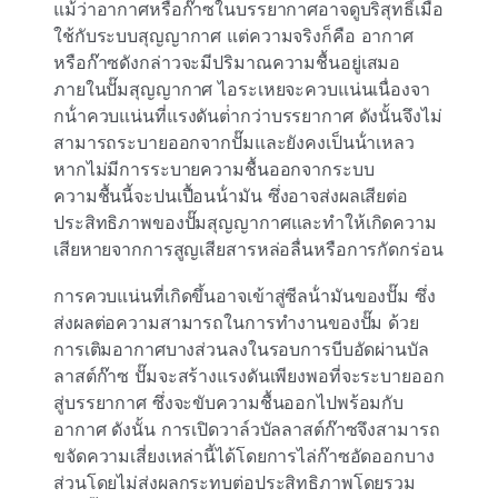
แม้ว่าอากาศหรือก๊าซในบรรยากาศอาจดูบริสุทธิ์เมื่อ
ใช้กับระบบสุญญากาศ แต่ความจริงก็คือ อากาศ
หรือก๊าซดังกล่าวจะมีปริมาณความชื้นอยู่เสมอ
ภายในปั๊มสุญญากาศ ไอระเหยจะควบแน่นเนื่องจา
กน้ําควบแน่นที่แรงดันต่ํากว่าบรรยากาศ ดังนั้นจึงไม่
สามารถระบายออกจากปั๊มและยังคงเป็นน้ําเหลว
หากไม่มีการระบายความชื้นออกจากระบบ
ความชื้นนี้จะปนเปื้อนน้ํามัน ซึ่งอาจส่งผลเสียต่อ
ประสิทธิภาพของปั๊มสุญญากาศและทําให้เกิดความ
เสียหายจากการสูญเสียสารหล่อลื่นหรือการกัดกร่อน
การควบแน่นที่เกิดขึ้นอาจเข้าสู่ซีลน้ํามันของปั๊ม ซึ่ง
ส่งผลต่อความสามารถในการทํางานของปั๊ม ด้วย
การเติมอากาศบางส่วนลงในรอบการบีบอัดผ่านบัล
ลาสต์ก๊าซ ปั๊มจะสร้างแรงดันเพียงพอที่จะระบายออก
สู่บรรยากาศ ซึ่งจะขับความชื้นออกไปพร้อมกับ
อากาศ ดังนั้น การเปิดวาล์วบัลลาสต์ก๊าซจึงสามารถ
ขจัดความเสี่ยงเหล่านี้ได้โดยการไล่ก๊าซอัดออกบาง
ส่วนโดยไม่ส่งผลกระทบต่อประสิทธิภาพโดยรวม