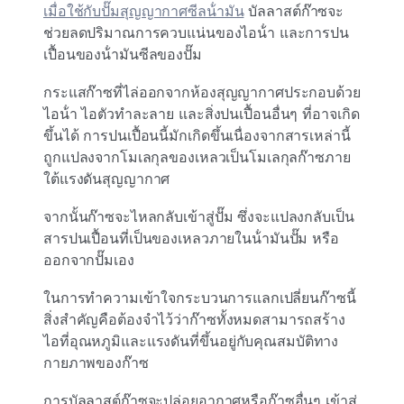
เมื่อใช้กับปั๊มสุญญากาศซีลน้ํามัน
บัลลาสต์ก๊าซจะ
ช่วยลดปริมาณการควบแน่นของไอน้ํา และการปน
เปื้อนของน้ํามันซีลของปั๊ม
กระแสก๊าซที่ไล่ออกจากห้องสุญญากาศประกอบด้วย
ไอน้ํา ไอตัวทําละลาย และสิ่งปนเปื้อนอื่นๆ ที่อาจเกิด
ขึ้นได้ การปนเปื้อนนี้มักเกิดขึ้นเนื่องจากสารเหล่านี้
ถูกแปลงจากโมเลกุลของเหลวเป็นโมเลกุลก๊าซภาย
ใต้แรงดันสุญญากาศ
จากนั้นก๊าซจะไหลกลับเข้าสู่ปั๊ม ซึ่งจะแปลงกลับเป็น
สารปนเปื้อนที่เป็นของเหลวภายในน้ํามันปั๊ม หรือ
ออกจากปั๊มเอง
ในการทําความเข้าใจกระบวนการแลกเปลี่ยนก๊าซนี้
สิ่งสําคัญคือต้องจําไว้ว่าก๊าซทั้งหมดสามารถสร้าง
ไอที่อุณหภูมิและแรงดันที่ขึ้นอยู่กับคุณสมบัติทาง
กายภาพของก๊าซ
การบัลลาสต์ก๊าซจะปล่อยอากาศหรือก๊าซอื่นๆ เข้าสู่