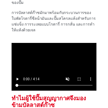
ของปั๊ม
การบัลลาสต์ก๊าซมักมาพร้อมกับกระบวนการของ
ใบพัดโรตารี่ซีลน้ํามันและปั๊มสโครลแห้งสําหรับการ
แช่แข็ง การระเหยแบบโรตารี่
การกลั่น และการทํา
ให้แห้งด้วยเจล
ทําไมผู้ใช้ปั๊มสุญญากาศจึงมอง
ข้ามบัลลาสต์ก๊าซ