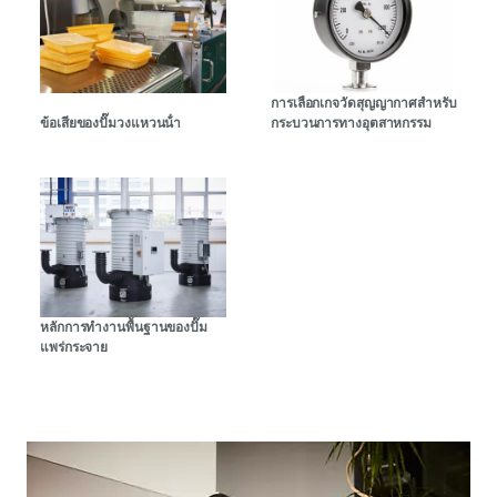
การเลือกเกจวัดสุญญากาศสําหรับ
ข้อเสียของปั๊มวงแหวนน้ํา
กระบวนการทางอุตสาหกรรม
หลักการทํางานพื้นฐานของปั๊ม
แพร่กระจาย