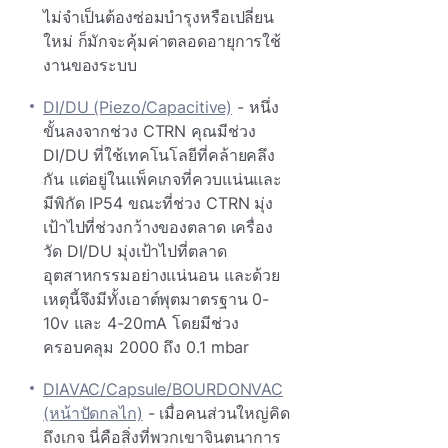
ไม่จําเป็นต้องซ่อมบํารุงหรือเปลี่ยน
ใหม่ ก็มักจะคุ้มค่าตลอดอายุการใช้
งานของระบบ
DI/DU (Piezo/Capacitive)
- หนึ่ง
ขั้นลงจากช่วง CTRN คุณมีช่วง
DI/DU ที่ใช้เทคโนโลยีที่คล้ายคลึง
กัน แต่อยู่ในแพ็คเกจที่ควบแน่นและ
มีพิกัด IP54 ขณะที่ช่วง CTRN มุ่ง
เป้าไปที่ช่วงกว้างของตลาด เครื่อง
วัด DI/DU มุ่งเป้าไปที่ตลาด
อุตสาหกรรมอย่างแน่นอน และด้วย
เหตุนี้จึงมีทั้งเอาต์พุตมาตรฐาน 0-
10v และ 4-20mA โดยมีช่วง
ครอบคลุม 2000 ถึง 0.1 mbar
DIAVAC/Capsule/BOURDONVAC
(หน้าปัดกลไก)
- เมื่อคนส่วนใหญ่คิด
ถึงเกจ นี่คือสิ่งที่พวกเขาจินตนาการ