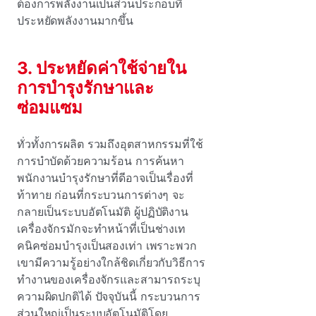
ต้องการพลังงานเป็นส่วนประกอบที่
ประหยัดพลังงานมากขึ้น
3. ประหยัดค่าใช้จ่ายใน
การบํารุงรักษาและ
ซ่อมแซม
ทั่วทั้งการผลิต รวมถึงอุตสาหกรรมที่ใช้
การบําบัดด้วยความร้อน การค้นหา
พนักงานบํารุงรักษาที่ดีอาจเป็นเรื่องที่
ท้าทาย ก่อนที่กระบวนการต่างๆ จะ
กลายเป็นระบบอัตโนมัติ ผู้ปฏิบัติงาน
เครื่องจักรมักจะทําหน้าที่เป็นช่างเท
คนิคซ่อมบํารุงเป็นสองเท่า เพราะพวก
เขามีความรู้อย่างใกล้ชิดเกี่ยวกับวิธีการ
ทํางานของเครื่องจักรและสามารถระบุ
ความผิดปกติได้ ปัจจุบันนี้ กระบวนการ
ส่วนใหญ่เป็นระบบอัตโนมัติโดย