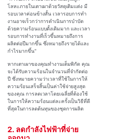
โลหะภายในเตาเผาด้วยวัสดุเติมแต่ง
มี
รอบเวลาค่อนข้างสั้น เวลารอบการทํา
งานอาจเร็วกว่าการดําเนินการบําบัด
ด้วยความร้อนแบบดั้งเดิมมาก และเวลา
รอบการทํางานที่เร็วขึ้นหมายถึงการ
ผลิตต่อปีมากขึ้น ซึ่งหมายถึงรายได้และ
กําไรมากขึ้น"
หากเตาเผาของคุณทํางานเต็มพิกัด คุณ
จะได้รับความร้อนในจํานวนที่จํากัดต่อ
ปี ซึ่งหมายความว่าเวลาที่ใช้ในการให้
ความร้อนเสร็จสิ้นเป็นค่าใช้จ่ายสูงสุด
ของคุณ การลดเวลาโดยเฉลี่ยที่ต้องใช้
ในการให้ความร้อนแต่ละครั้งเป็นวิธีที่ดี
ที่สุดในการลดต้นทุนของชุดการผลิต
2. ลดกําลังไฟฟ้าที่จ่าย
ออกมา