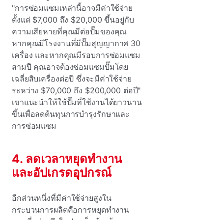
"การซ่อมแซมเหล่านี้อาจมีค่าใช้จ่าย
ตั้งแต่ $7,000 ถึง $20,000 ขึ้นอยู่กับ
ความเสียหายที่คุณมีต่อปั๊มของคุณ
หากคุณมีโรงงานที่มีปั๊มสุญญากาศ 30
เครื่อง และหากคุณมีรอบการซ่อมแซม
สามปี คุณอาจต้องซ่อมแซมปั๊มโดย
เฉลี่ยสิบเครื่องต่อปี ซึ่งจะมีค่าใช้จ่าย
ระหว่าง $70,000 ถึง $200,000 ต่อปี"
เขาแนะนําให้ใช้ปั๊มที่ใช้งานได้ยาวนาน
ขึ้นเพื่อลดต้นทุนการบํารุงรักษาและ
การซ่อมแซม
4. ลดเวลาหยุดทํางาน
และอัปเกรดอุปกรณ์
อีกส่วนหนึ่งที่มีค่าใช้จ่ายสูงใน
กระบวนการผลิตคือการหยุดทํางาน