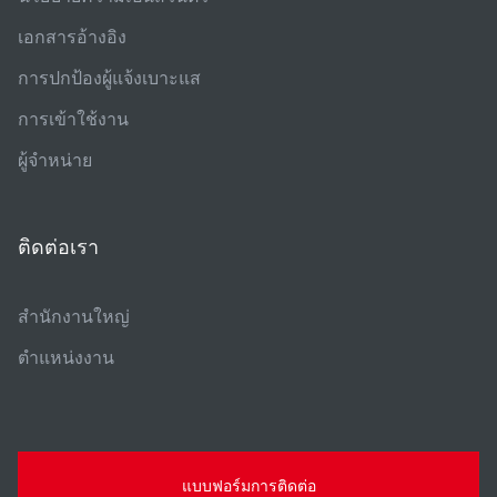
เอกสารอ้างอิง
การปกป้องผู้แจ้งเบาะแส
การเข้าใช้งาน
ผู้จําหน่าย
ติดต่อเรา
สํานักงานใหญ่
ตําแหน่งงาน
แบบฟอร์มการติดต่อ