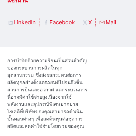
แชร์ผ่าน
LinkedIn
Facebook
X
Mail
การบําบัดด้วยความร้อนเป็นส่วนสําคัญ
ของกระบวนการผลิตในทุก
อุตสาหกรรม ซึ่งส่งผลกระทบต่อการ
ผลิตทุกอย่างตั้งแต่รถยนต์ไปจนถึงชิ้น
ส่วนการบินและอวกาศ แต่กระบวนการ
นี้อาจมีค่าใช้จ่ายสูงเนื่องจากใช้
พลังงานและอุปกรณ์พิเศษมากมาย
โชคดีที่บริษัทของคุณสามารถดําเนิน
ขั้นตอนต่างๆ เพื่อลดต้นทุนต่อชุดการ
ผลิตและลดค่าใช้จ่ายโดยรวมของคุณ