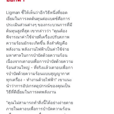
Ligman ชี้ให้เห็นว่าอีกวิธีหนึ่งที่ยอด
เยี่ยมในการลดต้นทุนต่อแบตช์คือการ
ประเมินส่วนต่างๆ ของกระบวนการที่มี
ต้นทุนสูงที่สุด เขากล่าวว่า "คุณต้อง
พิจารณาค่าใช้จ่ายที่เครื่องปรับสภาพ
ความร้อนมักจะเกิดขึ้น สิ่งสําคัญคือ
พลังงาน พลังงานไฟฟ้าเป็นค่าใช้จ่าย
มหาศาลในการบําบัดด้วยความร้อน
เนื่องจากเตาอบเพื่อการบําบัดด้วยความ
ร้อนส่วนใหญ่ - ที่จริงแล้วเตาอบเพื่อกา
รบําบัดด้วยความร้อนแบบสุญญากาศ
ทุกเครื่อง - ทํางานด้วยไฟฟ้า" เขาแนะ
นําว่าการอัปเกรดอุปกรณ์ของคุณเป็น
วิธีที่ดีเยี่ยมในการลดพลังงาน
"คุณไม่สามารถทําสิ่งนี้ได้อย่างง่ายดาย
ภายในเตาอบเพื่อการบําบัดความร้อน