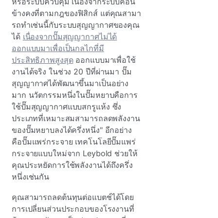
หรือระบบควบคุม เนื่องจากระบบค่อน
ข้างคงที่ตามกฎของฟิสิกส์ แต่คุณสามา
รถทําเช่นนี้กับระบบสุญญากาศของคุณ
ได้
เนื่องจากปั๊มสุญญากาศไม่ได้
ออกแบบมาเพื่อเป็นกลไกที่มี
ประสิทธิภาพสูงสุด
ออกแบบมาเพื่อใช้
งานได้จริง ในช่วง 20 ปีที่ผ่านมา ปั๊ม
สุญญากาศได้พัฒนาขึ้นมาเป็นอย่าง
มาก นวัตกรรมหนึ่งในปั๊มหยาบคือการ
ใช้ปั๊มสุญญากาศแบบสกรูแห้ง ซึ่ง
ประเภทที่เหมาะสมสามารถลดพลังงาน
ของปั๊มหยาบลงได้ครึ่งหนึ่ง" อีกอย่าง
คือปั๊มแพร่กระจาย เทคโนโลยีปั๊มแพร่
กระจายแบบใหม่จาก Leybold ช่วยให้
คุณประหยัดการใช้พลังงานได้ถึงครึ่ง
หนึ่งเช่นกัน
คุณสามารถลดต้นทุนต่อแบตช์ได้โดย
การเปลี่ยนส่วนประกอบของโรงงานที่