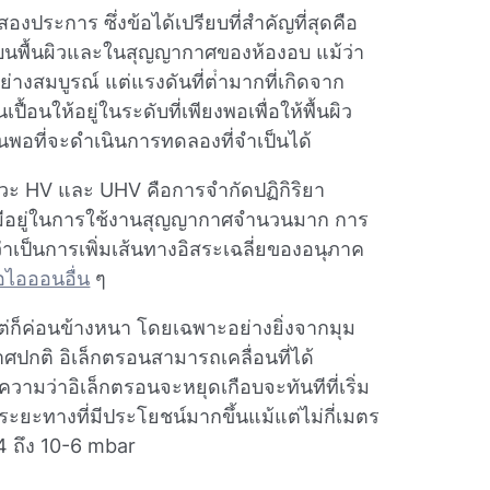
ประการ ซึ่งข้อได้เปรียบที่สําคัญที่สุดคือ
้งบนพื้นผิวและในสุญญากาศของห้องอบ แม้ว่า
่างสมบูรณ์ แต่แรงดันที่ต่ํามากที่เกิดจาก
อนให้อยู่ในระดับที่เพียงพอเพื่อให้พื้นผิว
พอที่จะดําเนินการทดลองที่จําเป็นได้
วะ HV และ UHV คือการจํากัดปฏิกิริยา
่มีอยู่ในการใช้งานสุญญากาศจํานวนมาก การ
้ว่าเป็นการเพิ่มเส้นทางอิสระเฉลี่ยของอนุภาค
อไอออนอื่น
ๆ
ต่ก็ค่อนข้างหนา โดยเฉพาะอย่างยิ่งจากมุม
กติ อิเล็กตรอนสามารถเคลื่อนที่ได้
ามว่าอิเล็กตรอนจะหยุดเกือบจะทันทีที่เริ่ม
็นระยะทางที่มีประโยชน์มากขึ้นแม้แต่ไม่กี่เมตร
4 ถึง 10-6 mbar