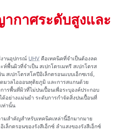
ญากาศระดับสูงและ
ช้งานอุปกรณ์
UHV
คือเทคนิคที่จําเป็นต้องลด
ราะห์พื้นผิวที่จําเป็น สเปกโตรเมทรี สเปกโตรส
่น สเปกโตรสโคปีอิเล็กตรอนแบบเอ็กซเรย์,
ัดมวลไอออนทุติยภูมิ และการสแกนด้วย
ารพื้นที่ผิวที่ไม่ปนเปื้อนเพื่อระบุองค์ประกอบ
้อย่างแม่นยํา ระดับการกําจัดสิ่งปนเปื้อนที่
ท่านั้น
วามสําคัญสําหรับเทคนิคเหล่านี้อีกมากมาย
ล็กตรอนของรังสีเอ็กซ์ ลําแสงของรังสีเอ็กซ์