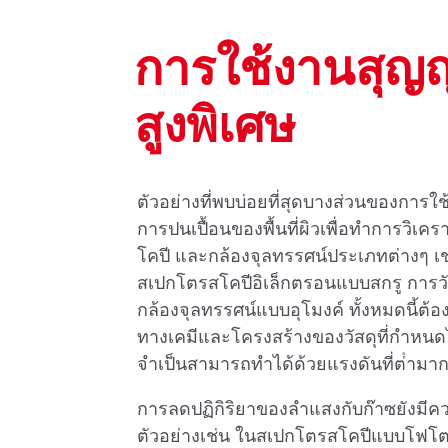
การใช้งานสุญ
สูงพิเศษ
ตัวอย่างที่พบบ่อยที่สุดบางส่วนของการใ
การปนเปื้อนของพื้นที่ผิวเพื่อทําการวิเค
โคปี และกล้องจุลทรรศน์ประเภทต่างๆ เช
สเปกโตรสโคปีอิเล็กตรอนแบบสกรู การว
กล้องจุลทรรศน์แบบอุโมงค์ ทั้งหมดนี้ต้องก
ทางเคมีและโครงสร้างของวัสดุที่กําหนดได
จําเป็นสามารถทําได้ด้วยแรงดันที่ต่ํามากเ
การลดปฏิกิริยาของลําแสงกับก๊าซยังมีค
ตัวอย่างเช่น ในสเปกโตรสโคปีแบบโฟโตอิเ