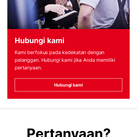
Hubungi kami
Kami berfokus pada kedekatan dengan
pelanggan. Hubungi kami jika Anda memiliki
pertanyaan.
Hubungi kami
Pertanyaan?