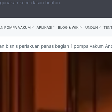
ggunakan kecerdasan buatan
AN POMPA VAKUM
APLIKASI
BLOG & WIKI
UNDUH
TEN
n bisnis perlakuan panas bagian 1 pompa vakum An