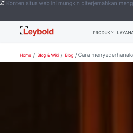
Konten situs web ini mungkin diterjemahkan men
Leybold
PRODUK
LAYAN
Global
Cara menyederhanaka
Home
Blog & Wiki
Blog