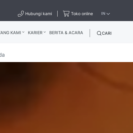
Hubungi kami
Toko online
IN
TANG KAMI
KARIER
BERITA & ACARA
CARI
da