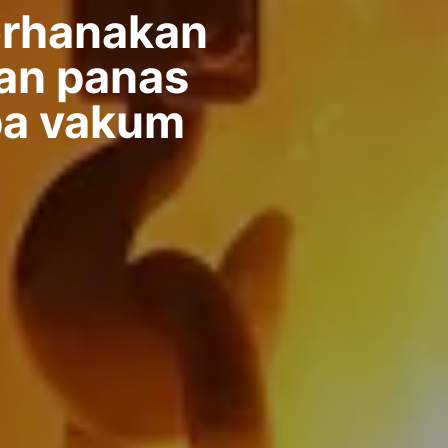
rhanakan
uan panas
pa vakum