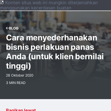
Konten situs web ini mungkin diterjemahkan
menggunakan kecerdasan buatan
BLOG
Cara menyederhanakan
bisnis perlakuan panas
Anda (untuk klien bernilai
tinggi)
28 Oktober 2020
3 MIN READ
Bagikan lewat