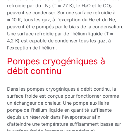
refroidie par du LN
(T ≈ 77 K), le H
O et le CO
2
2
2
peuvent se condenser. Sur une surface refroidie à
≈ 10 K, tous les gaz, à l'exception du He et du Ne,
peuvent être pompés par le biais de la condensation.
Une surface refroidie par de l'hélium liquide (T ≈
4,2 K) est capable de condenser tous les gaz, à
l'exception de l'hélium.
Pompes cryogéniques à
débit continu
Dans les pompes cryogéniques à débit continu, la
surface froide est conçue pour fonctionner comme
un échangeur de chaleur. Une pompe auxiliaire
pompe de l'hélium liquide en quantité suffisante
depuis un réservoir dans l'évaporateur afin
d'atteindre une température suffisamment basse sur
la surface froide (panneau cryogénique).