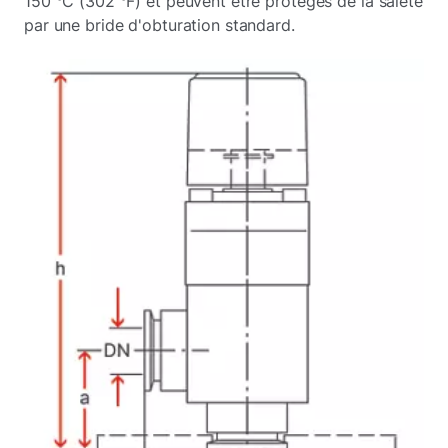
150 °C (302 °F) et peuvent être protégés de la saleté
par une bride d'obturation standard.