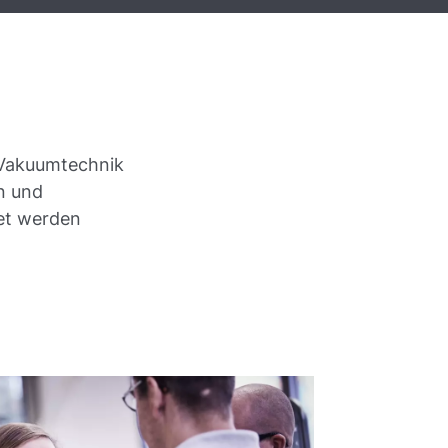
r Vakuumtechnik
n und
t werden