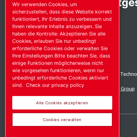
Leidenschaft bereitges
Wir verwenden Cookies, um
sicherzustellen, dass diese Website korrekt
funktioniert, Ihr Erlebnis zu verbessern und
Ihnen relevante Inhalte anzuzeigen. Sie
haben die Kontrolle: Akzeptieren Sie alle
Cookies, erlauben Sie nur unbedingt
erforderliche Cookies oder verwalten Sie
Ihre Einstellungen Bitte beachten Sie, dass
einige Funktionen möglicherweise nicht
wie vorgesehen funktionieren, wenn nur
Entdecken Sie, wie die Atlas Copco Group Technol
unbedingt erforderliche Cookies aktiviert
Zukunft verändern.
sind.
Check our privacy policy
Besuchen Sie die Website der Atlas Copco Group
Teil der Atlas Copco Group
Alle Cookies akzeptieren
Cookies verwalten
Sitemap
Cookies verwalten
© 2026 Copyright.