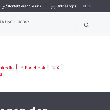
Kontaktieren Sie uns
Onlineshops
DE
ER UNS
JOBS
inkedIn
Facebook
X
ail