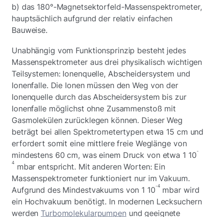
b) das 180°-Magnetsektorfeld-Massenspektrometer,
hauptsächlich aufgrund der relativ einfachen
Bauweise.
Unabhängig vom Funktionsprinzip besteht jedes
Massenspektrometer aus drei physikalisch wichtigen
Teilsystemen: Ionenquelle, Abscheidersystem und
Ionenfalle. Die Ionen müssen den Weg von der
Ionenquelle durch das Abscheidersystem bis zur
Ionenfalle möglichst ohne Zusammenstoß mit
Gasmolekülen zurücklegen können. Dieser Weg
beträgt bei allen Spektrometertypen etwa 15 cm und
erfordert somit eine mittlere freie Weglänge von
-
mindestens 60 cm, was einem Druck von etwa 1 10
4
mbar entspricht. Mit anderen Worten: Ein
Massenspektrometer funktioniert nur im Vakuum.
-4
Aufgrund des Mindestvakuums von 1 10
mbar wird
ein Hochvakuum benötigt. In modernen Lecksuchern
werden
Turbomolekularpumpen
und geeignete