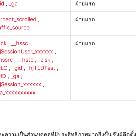
id
,
_ga
ฝ่ายแรก
rcent_scrolled
,
ฝ่ายแรก
affic_source
lck
,
__hssc
,
ฝ่ายแรก
jSessionUser_xxxxxx
,
hssrc
,
__hstc
,
_clsk
,
PLC
,
_gid
,
_hjTLDTest
,
PID
,
_ga
,
jSession_xxxxxx
,
a_xxxxxxxxxx
และความเป็นส่วนบุคคลที่มีประสิทธิภาพมากยิ่งขึ้น ซึ่งผู้ติดต