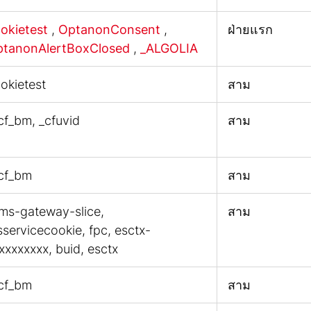
okietest
,
OptanonConsent
,
ฝ่ายแรก
tanonAlertBoxClosed
,
_ALGOLIA
okietest
สาม
cf_bm, _cfuvid
สาม
cf_bm
สาม
ms-gateway-slice,
สาม
sservicecookie, fpc, esctx-
xxxxxxxx, buid, esctx
cf_bm
สาม