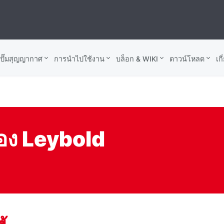
บปั๊มสุญญากาศ
การนำไปใช้งาน
บล็อก & WIKI
ดาวน์โหลด
เก
ของ Leybold