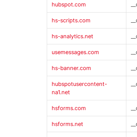
hubspot.com
__
hs-scripts.com
__
hs-analytics.net
__
usemessages.com
__
hs-banner.com
__
hubspotusercontent-
__
na1.net
hsforms.com
__
hsforms.net
__