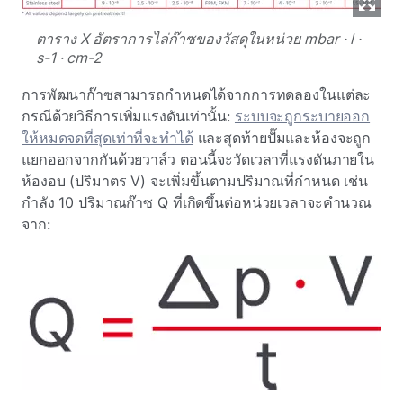
ตาราง X อัตราการไล่ก๊าซของวัสดุในหน่วย mbar · l ·
s-1 · cm-2
การพัฒนาก๊าซสามารถกําหนดได้จากการทดลองในแต่ละ
กรณีด้วยวิธีการเพิ่มแรงดันเท่านั้น:
ระบบจะถูกระบายออก
ให้หมดจดที่สุดเท่าที่จะทําได้
และสุดท้ายปั๊มและห้องจะถูก
แยกออกจากกันด้วยวาล์ว ตอนนี้จะวัดเวลาที่แรงดันภายใน
ห้องอบ (ปริมาตร V) จะเพิ่มขึ้นตามปริมาณที่กําหนด เช่น
กําลัง 10 ปริมาณก๊าซ Q ที่เกิดขึ้นต่อหน่วยเวลาจะคํานวณ
จาก: