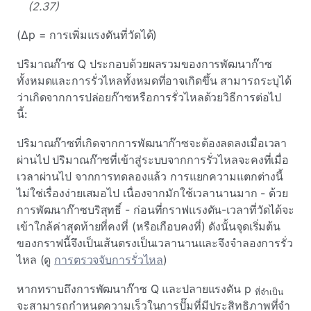
(2.37)
(Δp = การเพิ่มแรงดันที่วัดได้)
ปริมาณก๊าซ Q ประกอบด้วยผลรวมของการพัฒนาก๊าซ
ทั้งหมดและการรั่วไหลทั้งหมดที่อาจเกิดขึ้น สามารถระบุได้
ว่าเกิดจากการปล่อยก๊าซหรือการรั่วไหลด้วยวิธีการต่อไป
นี้:
ปริมาณก๊าซที่เกิดจากการพัฒนาก๊าซจะต้องลดลงเมื่อเวลา
ผ่านไป ปริมาณก๊าซที่เข้าสู่ระบบจากการรั่วไหลจะคงที่เมื่อ
เวลาผ่านไป จากการทดลองแล้ว การแยกความแตกต่างนี้
ไม่ใช่เรื่องง่ายเสมอไป เนื่องจากมักใช้เวลานานมาก - ด้วย
การพัฒนาก๊าซบริสุทธิ์ - ก่อนที่กราฟแรงดัน-เวลาที่วัดได้จะ
เข้าใกล้ค่าสุดท้ายที่คงที่ (หรือเกือบคงที่) ดังนั้นจุดเริ่มต้น
ของกราฟนี้จึงเป็นเส้นตรงเป็นเวลานานและจึงจําลองการรั่ว
ไหล (ดู
การตรวจจับการรั่วไหล
)
หากทราบถึงการพัฒนาก๊าซ Q และปลายแรงดัน p
ที่จําเป็น
จะสามารถกําหนดความเร็วในการปั๊มที่มีประสิทธิภาพที่จํา