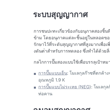
ระบบสุญญากาศ
การชนปะทะเกี่ยวข้องกับอนุภาคสองชิ้นที่
ข้าม โดยอนุภาคแต่ละชิ้นอยู่ในหลอดของ
รักษาไว้ที่ระดับสุญญากาศที่สูงมากเพื่
งดันต่ําสําหรับการทดลอง ซึ่งทําได้ด้วยส
กลไกการปั๊มสองแบบใช้เพื่อบรรลุเป้าหมาย
การปั๊มแบบเย็น
: โมเลกุลก๊าซที่ตกค้างจ
อุณหภูมิ 1.9 K
การปั๊มแบบไม่ระเหย (NEG
): โมเลกุล
ท่อคาน