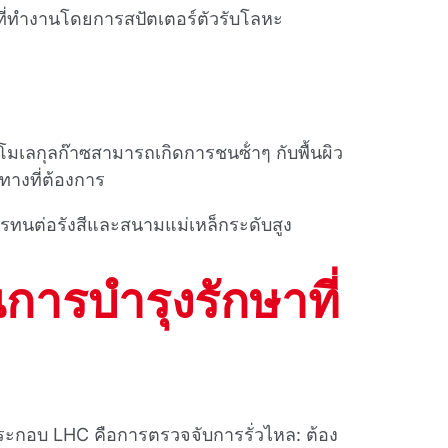
ที่ทํางานโดยการสปัตเตอร์ตัวรับโลหะ
โมเลกุลก๊าซสามารถเกิดการชนซ้ําๆ กับพื้นผิว
ศทางที่ต้องการ
รทนต่อรังสีและสนามแม่เหล็กระดับสูง
ารบํารุงรักษาที่
ระกอบ LHC คือการตรวจจับการรั่วไหล: ต้อง