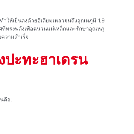
ําให้เย็นลงด้วยฮีเลียมเหลวจนถึงอุณหภูมิ 1.9
ี่ทรงพลังเพื่อฉนวนแม่เหล็กและรักษาอุณหภู
สบความสําเร็จ
่องปะทะฮาเดรน
ันคือ: