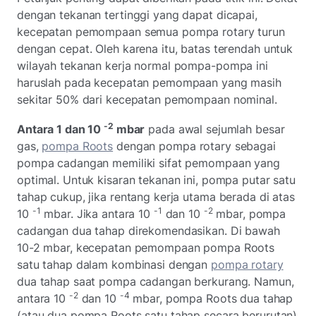
dengan tekanan tertinggi yang dapat dicapai,
kecepatan pemompaan semua pompa rotary turun
dengan cepat. Oleh karena itu, batas terendah untuk
wilayah tekanan kerja normal pompa-pompa ini
haruslah pada kecepatan pemompaan yang masih
sekitar 50% dari kecepatan pemompaan nominal.
-2
Antara 1 dan 10
mbar
pada awal sejumlah besar
gas,
pompa Roots
dengan pompa rotary sebagai
pompa cadangan memiliki sifat pemompaan yang
optimal. Untuk kisaran tekanan ini, pompa putar satu
tahap cukup, jika rentang kerja utama berada di atas
-1
-1
-2
10
mbar. Jika antara 10
dan 10
mbar, pompa
cadangan dua tahap direkomendasikan. Di bawah
10-2 mbar, kecepatan pemompaan pompa Roots
satu tahap dalam kombinasi dengan
pompa rotary
dua tahap saat pompa cadangan berkurang. Namun,
-2
-4
antara 10
dan 10
mbar, pompa Roots dua tahap
(atau dua pompa Roots satu tahap secara berurutan)