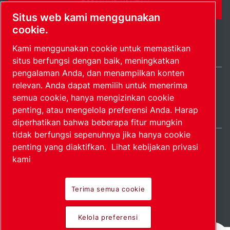
FORMULIR KONTAK
Situs web kami menggunakan
cookie.
Kami menggunakan cookie untuk memastikan
situs berfungsi dengan baik, meningkatkan
pengalaman Anda, dan menampilkan konten
relevan. Anda dapat memilih untuk menerima
Indonesia / IN
semua cookie, hanya mengizinkan cookie
Peta situs
Kelola preferensi
© 2026 Hak Cipta.
penting, atau mengelola preferensi Anda. Harap
diperhatikan bahwa beberapa fitur mungkin
tidak berfungsi sepenuhnya jika hanya cookie
penting yang diaktifkan.
Lihat kebijakan privasi
kami
Produk perintis.
Terima semua cookie
Diterapkan dengan
Kelola preferensi