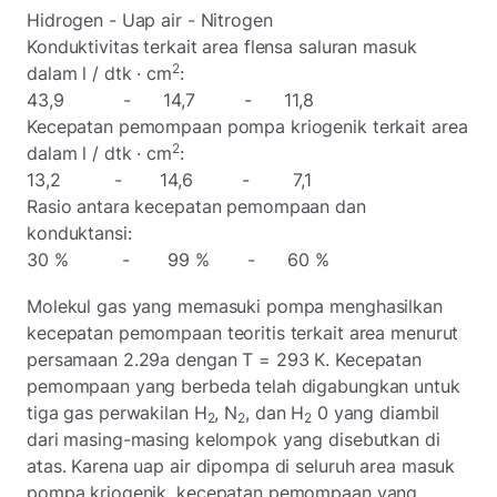
Hidrogen - Uap air - Nitrogen
Konduktivitas terkait area flensa saluran masuk
2
dalam l / dtk · cm
:
43,9 - 14,7 - 11,8
Kecepatan pemompaan pompa kriogenik terkait area
2
dalam l / dtk · cm
:
13,2 - 14,6 - 7,1
Rasio antara kecepatan pemompaan dan
konduktansi:
30 % - 99 % - 60 %
Molekul gas yang memasuki pompa menghasilkan
kecepatan pemompaan teoritis terkait area menurut
persamaan 2.29a dengan T = 293 K. Kecepatan
pemompaan yang berbeda telah digabungkan untuk
tiga gas perwakilan H
, N
, dan H
0 yang diambil
2
2
2
dari masing-masing kelompok yang disebutkan di
atas. Karena uap air dipompa di seluruh area masuk
pompa kriogenik, kecepatan pemompaan yang