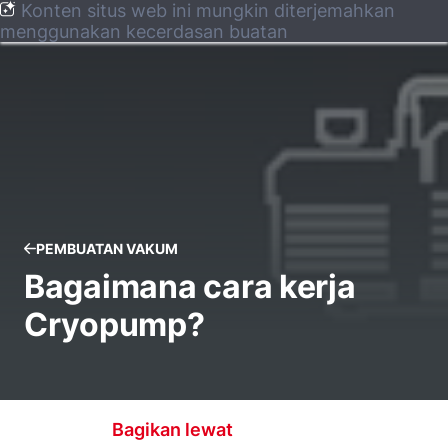
Konten situs web ini mungkin diterjemahkan
menggunakan kecerdasan buatan
PEMBUATAN VAKUM
Bagaimana cara kerja
Cryopump?
Bagikan lewat