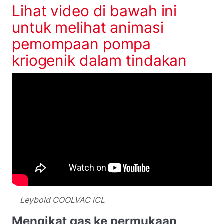
Lihat video di bawah ini
untuk melihat animasi
pemompaan pompa
kriogenik dalam tindakan
Leybold COOLVAC iCL
Mengikat gas ke permukaan