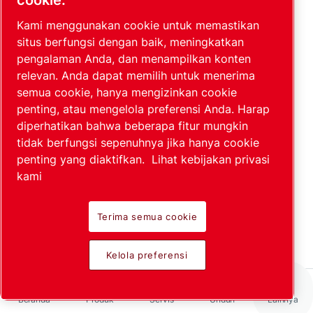
cookie.
Daya pendingin dan daya pendingin bersih
Waktu regenerasi
Kami menggunakan cookie untuk memastikan
Throughput dan aliran pV maksimum
situs berfungsi dengan baik, meningkatkan
Kecepatan pompa
pengalaman Anda, dan menampilkan konten
Masa pakai atau durasi pengoperasian
relevan. Anda dapat memilih untuk menerima
Tekanan awal
semua cookie, hanya mengizinkan cookie
penting, atau mengelola preferensi Anda. Harap
Waktu pendinginan
diperhatikan bahwa beberapa fitur mungkin
tidak berfungsi sepenuhnya jika hanya cookie
Waktu pendinginan pompa kriogenik adalah rentang
penting yang diaktifkan.
Lihat kebijakan privasi
waktu dari penyalaan hingga efek pemompaan
kami
dimulai. Dalam kasus pompa kriogenik refrigerator,
waktu pendinginan dinyatakan sebagai waktu yang
diperlukan untuk tahap kedua kepala dingin untuk
Terima semua cookie
mendinginkan dari 293 K hingga 20 K.
Kelola preferensi
Nilai pergantian
Nilai crossover adalah kuantitas karakteristik dari
Beranda
Produk
Servis
Unduh
Lainnya
pompa kriogenik lemari es yang sudah dingin. Hal ini