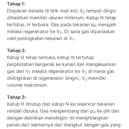
Tahap 1:
Displacer berada di titik mati kiri; V
tempat dingin
2
dihasilkan memiliki ukuran minimum. Katup N tetap
tertutup, H terbuka. Gas pada tekanan p
mengalir
H
melalui regenerator ke V
. Di sana gas dipanaskan
2
oleh peningkatan tekanan di V
.
1
Tahap 2:
Katup H tetap terbuka, katup N tertutup:
perpindahan bergerak ke kanan dan mengeluarkan
gas dari V
melalui regenerator ke V
di mana gas
1
2
didinginkan di regenerator dingin.; V
memiliki
2
volume maksimum.
Tahap 3:
Katup H ditutup dan katup N ke reservoir tekanan
rendah dibuka. Gas mengembang dari p
ke pN dan
H
dengan demikian mendingin. Ini menghilangkan
panas dari sekitarnya dan diangkut dengan gas yang