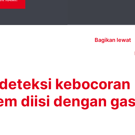
Bagikan lewat
deteksi kebocoran
em diisi dengan ga