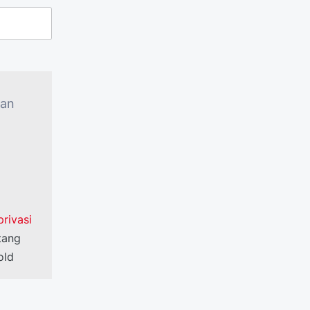
aan
rivasi
tang
old