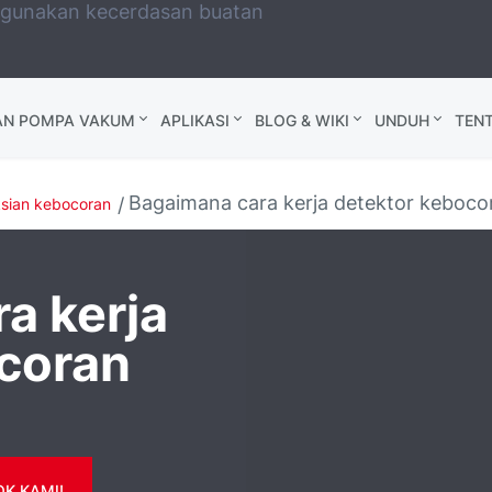
ggunakan kecerdasan buatan
AN POMPA VAKUM
APLIKASI
BLOG & WIKI
UNDUH
TEN
Bagaimana cara kerja detektor keboco
sian kebocoran
a kerja
coran
K KAMI!