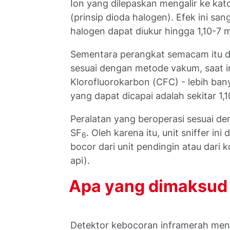
Ion yang dilepaskan mengalir ke kat
(prinsip dioda halogen). Efek ini san
halogen dapat diukur hingga 1,10-7
m
Sementara perangkat semacam itu di
sesuai dengan metode vakum, saat i
Klorofluorokarbon (CFC) - lebih ban
yang dapat dicapai adalah sekitar 1,
Peralatan yang beroperasi sesuai de
SF
. Oleh karena itu, unit sniffer i
6
bocor dari unit pendingin atau dari k
api).
Apa yang dimaksud 
Detektor kebocoran inframerah men