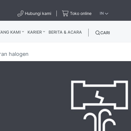
Hubungi kami
Toko online
IN
TANG KAMI
KARIER
BERITA & ACARA
CARI
ran halogen