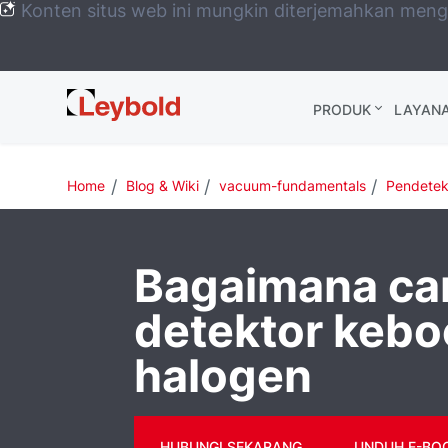
Konten situs web ini mungkin diterjemahkan men
Leybold
PRODUK
LAYAN
Global
Home
Blog & Wiki
vacuum-fundamentals
Pendetek
Bagaimana car
detektor kebo
halogen
HUBUNGI SEKARANG
UNDUH E-BOO