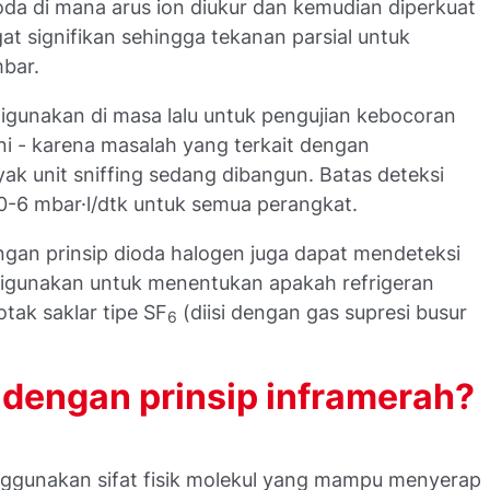
oda di mana arus ion diukur dan kemudian diperkuat
gat signifikan sehingga tekanan parsial untuk
bar.
gunakan di masa lalu untuk pengujian kebocoran
ni - karena masalah yang terkait dengan
yak unit sniffing sedang dibangun. Batas deteksi
10-6
mbar·l/dtk untuk semua perangkat.
ngan prinsip dioda halogen juga dapat mendeteksi
ni digunakan untuk menentukan apakah refrigeran
otak saklar tipe SF
(diisi dengan gas supresi busur
6
dengan prinsip inframerah?
ggunakan sifat fisik molekul yang mampu menyerap